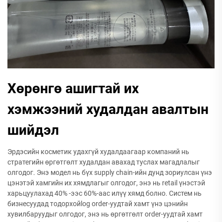
Хөрөнгө ашигтай их
хэмжээний худалдан авалтын
шийдэл
Эрдэсийн косметик удахгүй худалдаагаар компаний нь
стратегийн өргөтгөлт худалдан авахад туслах магадлалыг
олгодог. Энэ модел нь бүх supply chain-ийн дунд зориулсан үнэ
цэнэтэй хамгийн их хямдлагыг олгодог, энэ нь retail үнэстэй
харьцуулахад 40% -ээс 60%-аас илүү хямд болно. Систем нь
бизнесуудад тодорхойlog order-уудтай хамт үнэ цэнийн
хувилбаруудыг олгодог, энэ нь өргөтгөлт order-уудтай хамт