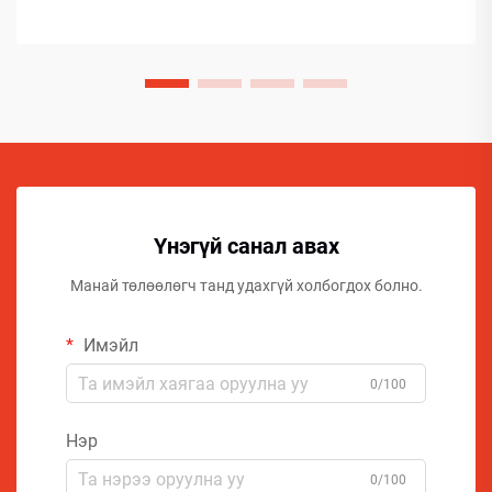
Үнэгүй санал авах
Манай төлөөлөгч танд удахгүй холбогдох болно.
Имэйл
0/100
Нэр
0/100