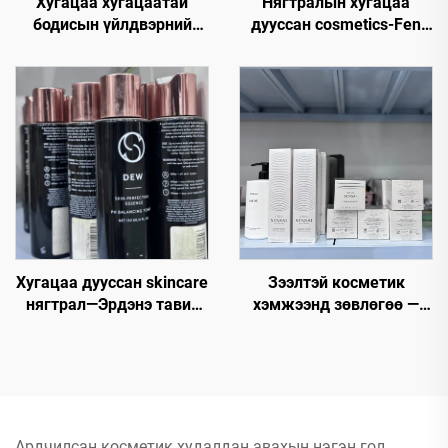
Хугацаа хугацаатай
Нягтралын хугацаа
бодисын үйлдвэрний
дууссан cosmetics-Fen
борлуулалт – Эксклюзив
Beauty Trading нь бүх
үнэтэй бодисын үйлдвэр
зорилгоор, зорилгоор
эх сургуулиудад
beauty makeup, cosmetics
зориулсан
бүтээгдэхүүнүүдийг
богино, алдарт үнээр
худалдаад байна.
Хугацаа дууссан skincare
Зээлтэй косметик
нягтрал—Эрдэнэ тавих
хэмжээнд зөвлөгөө —
skincare нь эрүүл мэнд,
Косметикийн дэлгүүр,
цагцарлагтай арьсыг
Түүнийг хямд болон
олгодог
ихэнхээр тохиромжтой
үнээр авах
Ардчилсан косметик худалдан авахын нэгэн гол