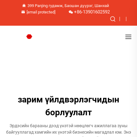
399 Panjing гудамж, Баошан дүүрэг, Шанхай
+86-13901602592
[email protected]
зарим үйлдвэрлэгчидын
борлуулалт
Эрдэсийн барааны дээд үнэтэй нөөцлөгч ажиллагаа зуны
байгууллагад хамгийн их үнэтэй бизнесийн магадлал юм. Энэ