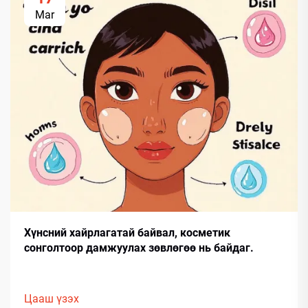
Mar
Хүнсний хайрлагатай байвал, косметик
сонголтоор дамжуулах зөвлөгөө нь байдаг.
Цааш үзэх