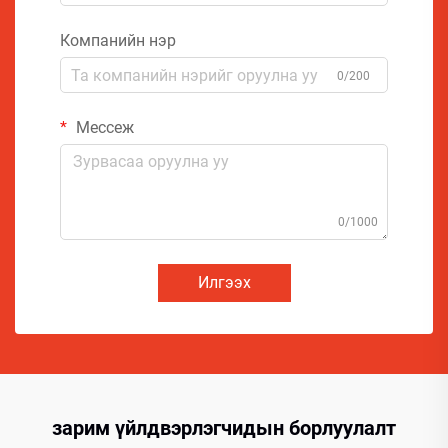
Компанийн нэр
0/200
Мессеж
0/1000
Илгээх
зарим үйлдвэрлэгчидын борлуулалт