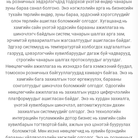
нь розничных эвдэрлэгчдэд тодорхой үнэтэй өндөр чанарын
зуны бараа санал болгоно. Энэ нэгжлэлийн арга нь бизнесийн
тухайн төрлийн өндөр, зуны бараа, эрдэсний хэрэгслүүдийг
олон төрлийн ашиглах боломжийг олгодог. Хугацаанд нь
хамгийн сайн үнэтэй эрдэсийн барааны ажиллагаа нь
шинэчлэгч байдлын систем, чанарын шалгах арга зам,
эрчимтэй хуваарилалтын жагсаалтуудыг ашигласан байдаг.
Эдгээр системүүд нь температуртай холбогдох хадгалалтын
газрууд, цэвэрлэгчийн хувилбаруудыг дагаж буй чадварууд,
строгийн чанарын шалгах протоколуудыг агуулдаг.
Нөөцлөгчийн ажиллагаа нь ихэнхдээ бага хэмжээний буудал,
томоохон розничных байгууллагуудад хамаарч байгаа. Энэ нь
хамгийн бага захиалгын тоог өргөжүүлэх, барааны
сонголтуудыг шинэчлэх боломжийг олгодог. Одоогийн
нөөцлөгчийн ажиллагаа нь захиалгын үедээ циферчлэлийн
платформуудыг ашигласан байдаг. Энэ нь хурдан захиалга,
үнэтэй хувилбарын шинэчлэл, автоматжуулсан дахин
захиалгын системүүдийг олгодог. Энэ технологийн
интеграцийн тусламжийн дотор бизнес нь хамгийн сайн
хувилбарын тогтвортой байх, ажлын үнэ цэнэтэй бууруулах
боломжтой. Мөн ихэнх нөөцлөгчид нь хувийн брэндийн
барааны үйлдвэрлэлийн хөгжлийг олгодог. Энэ нь розничных