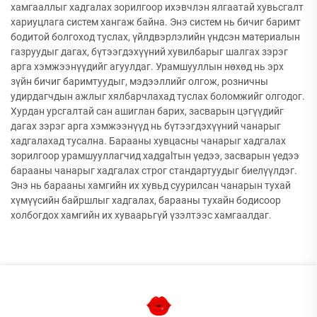
хамгааллыг хадгалах зорилгоор ихэвчлэн ялгаатай хувьсгалт
хариуцлага систем хангаж байна. Энэ систем нь бичиг баримт
бодитой болгоход туслах, үйлдвэрлэлийн үндсэн материалын
газруудыг дагах, бүтээгдэхүүний хувилбарыг шалгах зэрэг
арга хэмжээнүүдийг агуулдаг. Урамшууллын нөхөд нь эрх
зүйн бичиг баримтуудыг, мэдээллийг олгож, розничны
удирдагчдын ажлыг хялбарчлахад туслах боломжийг олгодог.
Хурдан урсгалтай сан ашиглан барих, засварын цэгүүдийг
дагах зэрэг арга хэмжээнүүд нь бүтээгдэхүүний чанарыг
хадгалахад тусална. Барааны хувцасны чанарыг хадгалах
зорилгоор урамшууллагчид хадgalтын үедээ, засварын үедээ
барааны чанарыг хадгалах строг стандартуудыг биелүүлдэг.
Энэ нь барааны хамгийн их хувьд суурилсан чанарын тухай
хүмүүсийн байршлыг хадгалах, барааны тухайн бодисоор
холбогдох хамгийн их хуваарьгүй үзэлтээс хамгаалдаг.