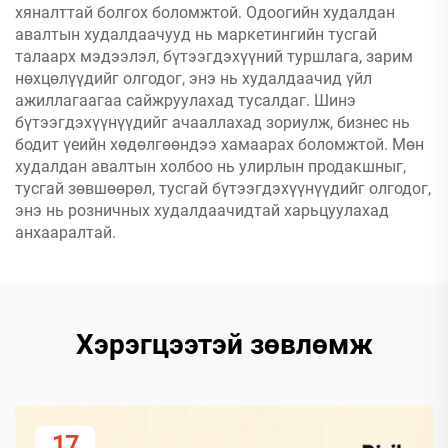
хяналттай болгох боломжтой. Одоогийн худалдан
авалтын худалдаачууд нь маркетингийн тусгай
талаарх мэдээлэл, бүтээгдэхүүний туршлага, зарим
нөхцөлүүдийг олгодог, энэ нь худалдаачид үйл
ажиллагаагаа сайжруулахад тусалдаг. Шинэ
бүтээгдэхүүнүүдийг ачааллахад зориулж, бизнес нь
бодит үеийн хөдөлгөөндээ хамаарах боломжтой. Мөн
худалдан авалтын холбоо нь улирлын продакшныг,
тусгай зөвшөөрөл, тусгай бүтээгдэхүүнүүдийг олгодог,
энэ нь розничных худалдаачидтай харьцуулахад
анхааралтай.
Хэрэгцээтэй зөвлөмж
17