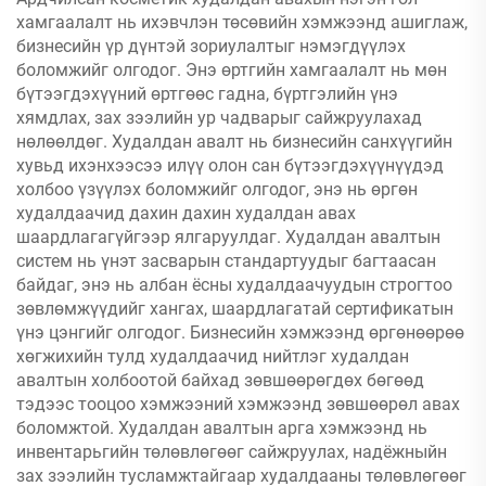
хамгаалалт нь ихэвчлэн төсөвийн хэмжээнд ашиглаж,
бизнесийн үр дүнтэй зориулалтыг нэмэгдүүлэх
боломжийг олгодог. Энэ өртгийн хамгаалалт нь мөн
бүтээгдэхүүний өртгөөс гадна, бүртгэлийн үнэ
хямдлах, зах зээлийн ур чадварыг сайжруулахад
нөлөөлдөг. Худалдан авалт нь бизнесийн санхүүгийн
хувьд ихэнхээсээ илүү олон сан бүтээгдэхүүнүүдэд
холбоо үзүүлэх боломжийг олгодог, энэ нь өргөн
худалдаачид дахин дахин худалдан авах
шаардлагагүйгээр ялгаруулдаг. Худалдан авалтын
систем нь үнэт засварын стандартуудыг багтаасан
байдаг, энэ нь албан ёсны худалдаачуудын строгтоо
зөвлөмжүүдийг хангах, шаардлагатай сертификатын
үнэ цэнгийг олгодог. Бизнесийн хэмжээнд өргөнөөрөө
хөгжихийн тулд худалдаачид нийтлэг худалдан
авалтын холбоотой байхад зөвшөөрөгдөх бөгөөд
тэдээс тооцоо хэмжээний хэмжээнд зөвшөөрөл авах
боломжтой. Худалдан авалтын арга хэмжээнд нь
инвентарьгийн төлөвлөгөөг сайжруулах, надёжныйн
зах зээлийн тусламжтайгаар худалдааны төлөвлөгөөг