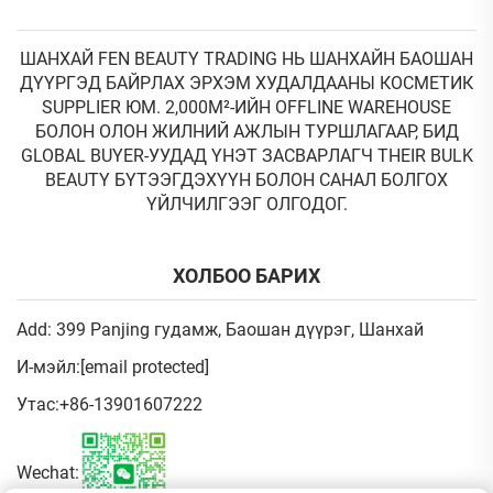
ШАНХАЙ FEN BEAUTY TRADING НЬ ШАНХАЙН БАОШАН
ДҮҮРГЭД БАЙРЛАХ ЭРХЭМ ХУДАЛДААНЫ КОСМЕТИК
SUPPLIER ЮМ. 2,000М²-ИЙН OFFLINE WAREHOUSE
БОЛОН ОЛОН ЖИЛНИЙ АЖЛЫН ТУРШЛАГААР, БИД
GLOBAL BUYER-УУДАД ҮНЭТ ЗАСВАРЛАГЧ THEIR BULK
BEAUTY БҮТЭЭГДЭХҮҮН БОЛОН САНАЛ БОЛГОХ
ҮЙЛЧИЛГЭЭГ ОЛГОДОГ.
ХОЛБОО БАРИХ
Add: 399 Panjing гудамж, Баошан дүүрэг, Шанхай
И-мэйл:
[email protected]
Утас:
+86-13901607222
Wechat: