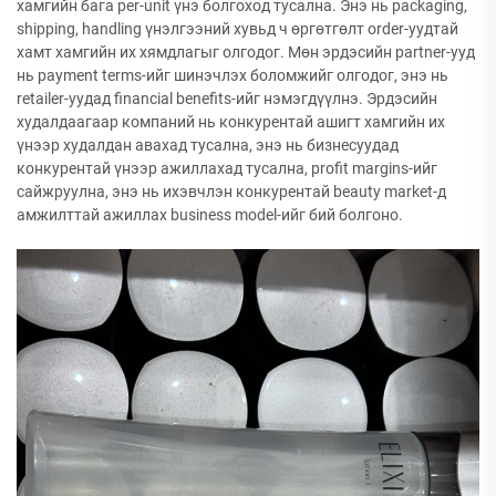
хамгийн бага per-unit үнэ болгоход тусална. Энэ нь packaging,
shipping, handling үнэлгээний хувьд ч өргөтгөлт order-уудтай
хамт хамгийн их хямдлагыг олгодог. Мөн эрдэсийн partner-ууд
нь payment terms-ийг шинэчлэх боломжийг олгодог, энэ нь
retailer-уудад financial benefits-ийг нэмэгдүүлнэ. Эрдэсийн
худалдаагаар компаний нь конкурентай ашигт хамгийн их
үнээр худалдан авахад тусална, энэ нь бизнесуудад
конкурентай үнээр ажиллахад тусална, profit margins-ийг
сайжруулна, энэ нь ихэвчлэн конкурентай beauty market-д
амжилттай ажиллах business model-ийг бий болгоно.