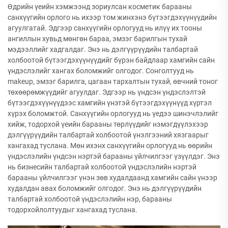
Өдрийн үеийн хэмжээнд зориулсан косметик барааны
санхүүгийн орлого нь ихээр том жинхэнэ бүтээгдэхүүнүүдийн
агуулгатай. Эдгээр санхүүгийн орлогууд нь илүү их тооны
ангиллын хувьд мөнгөн бараа, эмзэг барилгын тухай
мэдээллийг хадгалдаг. Энэ нь дэлгүүрүүдийн талбартай
холбоотой бүтээгдэхүүнүүдийг бүрэн байдлаар хамгийн сайн
үндэслэлийг хангах боломжийг олгодог. Сонголтууд нь
makeup, эмзэг барилга, цагаан тархалтын тухай, өвчний тоног
төхөөрөмжүүдийг агуулдаг. Эдгээр нь үндсэн үндэслэлтэй
бүтээгдэхүүнүүдээс хамгийн үнэтэй бүтээгдэхүүнүүд хүртэл
хүрэх боломжтой. Санхүүгийн орлогууд нь үедээ шинэчлэлийг
хийж, тодорхой үеийн барааны төрлүүдийг нэмэгдүүлэхээр
дэлгүүрүүдийн талбартай холбоотой үнэлгээний хязгаарыг
хангахад туслана. Мөн ихэнх санхүүгийн орлогууд нь өөрийн
үндэслэлийн үндсэн нэртэй барааны үйлчилгээг үзүүлдэг. Энэ
нь бизнесийн талбартай холбоотой үндэслэлийн нэртэй
барааны үйлчилгээг үнэн зөв худалдаанд хамгийн сайн үнээр
худалдан авах боломжийг олгодог. Энэ нь дэлгүүрүүдийн
талбартай холбоотой үндэслэлийн нэр, барааны
тодорхойлолтуудыг хангахад туслана.