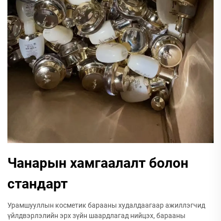
Чанарын хамгаалалт болон
стандарт
Урамшууллын косметик барааны худалдаагаар ажиллэгчид
үйлдвэрлэлийн эрх зүйн шаардлагад нийцэх, барааны