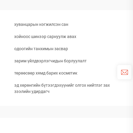
хуванцарын нэгжилсэн сан
хойноос шинээр сарнуулж авах
одоогийн танхимын засвар
зарим үйлдвэрлэгчидын борлуулалт
төрөөсөөр хямд барих косметик
эд хөрөнгийн бүтээгдэхүүнийг олгох нийтлэг зах
зээлийн удирдагч