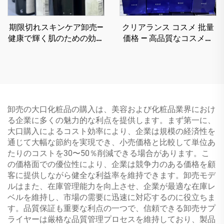
期限切れスキンケア卸売—
クリアランス コスメ 批量
健康で輝く肌のための効果
価格 — 高品質なコスメテ
的な卸売スキンケア
ィック卸売業者があなたの
美容ビジネスを後押しする
高級製品を提供
卸売の大口化粧品の購入は、美容および化粧品業界におけ
る企業に多くの魅力的な利点を提供します。まず第一に、
大口購入によるコスト効率により、企業は規模の経済性を
通じて大幅な節約を実現でき、小売価格と比較して単位あ
たりのコストを30〜50％削減できる場合があります。こ
の価格面での優位性により、企業は競争力のある価格を顧
客に提供しながら健全な利益率を維持できます。卸売モデ
ルはまた、在庫管理能力を向上させ、企業が最適な在庫レ
ベルを維持し、市場の需要に迅速に対応するのに役立ちま
す。品質保証も重要な利点の一つで、信頼できる卸売サプ
ライヤーは厳格な品質管理プロセスを維持しており、製品