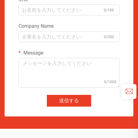
0/100
Company Name
0/200
Message
0/1000
送信する