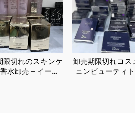
期限切れのスキンケ
卸売期限切れコス
香水卸売 – イーコ
ェンビューティ
ス、スパ、小売店向
ディングは、幅広
の割引価格でのプレ
と目的向けの美容
ミアムブランド
アップやコスメ
低価格で提供して
す。