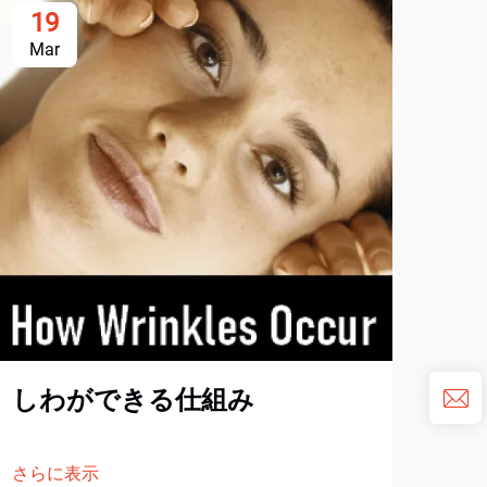
19
2
Mar
Ju
2
界
しわができる仕組み
さら
さらに表示