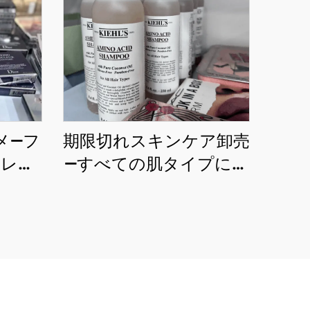
メ—フ
期限切れスキンケア卸売
トレー
—すべての肌タイプに最
い用途
適なオリジナルコスメ
メイク
製品を卸価格で提供しま
製品を
す
いま