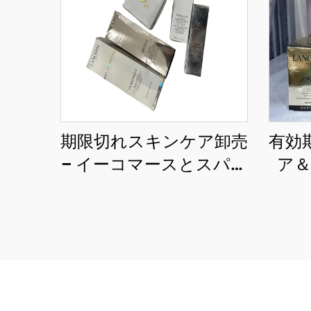
期限切れスキンケア卸売
有効
– イーコマースとスパ向
ア＆
けの割引価格でのラグ
マー
ジュアリースキンケア
け