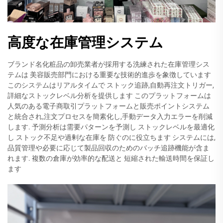
高度な在庫管理システム
ブランド名化粧品の卸売業者が採用する洗練された在庫管理シス
テムは 美容販売部門における重要な技術的進歩を象徴しています
このシステムはリアルタイムで ストック追跡,自動再注文トリガー,
詳細なストックレベル分析を提供します このプラットフォームは
人気のある電子商取引プラットフォームと販売ポイントシステム
と統合され,注文プロセスを簡素化し,手動データ入力エラーを削減
します. 予測分析は需要パターンを予測し ストックレベルを最適化
し ストック不足や過剰な在庫を 防ぐのに役立ちます システムには,
品質管理や必要に応じて製品回収のためのバッチ追跡機能が含ま
れます. 複数の倉庫が効率的な配送と 短縮された輸送時間を保証し
ます