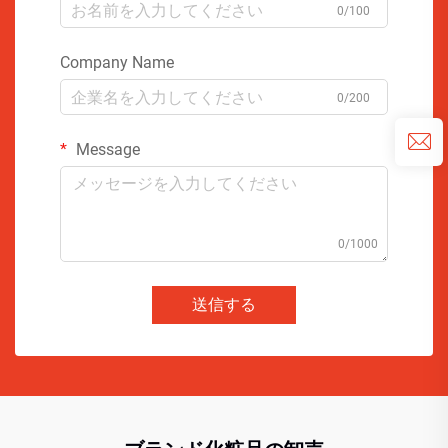
0/100
Company Name
0/200
Message
0/1000
送信する