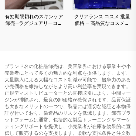
有効期限切れのスキンケア
クリアランス コスメ 批量
卸売—ラグジュアリーコス
価格 — 高品質なコスメテ
メパレット卸売、50以上の
ィック卸売業者があなたの
トレンドカラーを大量にご
美容ビジネスを後押しする
用意
高級製品を提供
ブランド名の化粧品卸売は、美容業界における事業主や小
売業者にとって多くの魅力的な利点を提供します。まず、
大量購入による大幅なコスト削減が可能で、競争力のある
小売価格を維持しながらより高い利益率を実現できます。
正規ディストリビューターとの直接取引により、中間マー
ジンが排除され、最良の卸価格が確保されます。品質保証
も大きなメリットの一つで、製品には適切な認証と本物保
証が付いており、偽造品のリスクを低減します。卸売プラ
ットフォームは通常、包括的な製品トレーニングやマーケ
ティングサポートを提供し、小売業者が在庫を効果的に宣
伝して販売するのを支援します。柔軟な支払条件と注文数