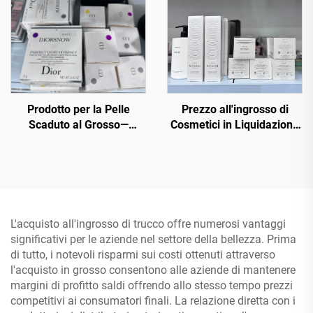
Prodotto per la Pelle
Prezzo all'ingrosso di
Scaduto al Grosso—
Cosmetici in Liquidazione
Acquista cosmetici al
— Negozio di Cosmetici
grosso ora dalle principali
all'Ingrosso, Diretto e a
marche della bellezza.
Prezzi Bassi
Ordina in Bulk Chanel,
MAC, Maybelline,
Kerastase, Le Labo, La
L'acquisto all'ingrosso di trucco offre numerosi vantaggi
Roche Posay, Lancome,
significativi per le aziende nel settore della bellezza. Prima
Dior ecc.
di tutto, i notevoli risparmi sui costi ottenuti attraverso
l'acquisto in grosso consentono alle aziende di mantenere
margini di profitto saldi offrendo allo stesso tempo prezzi
competitivi ai consumatori finali. La relazione diretta con i