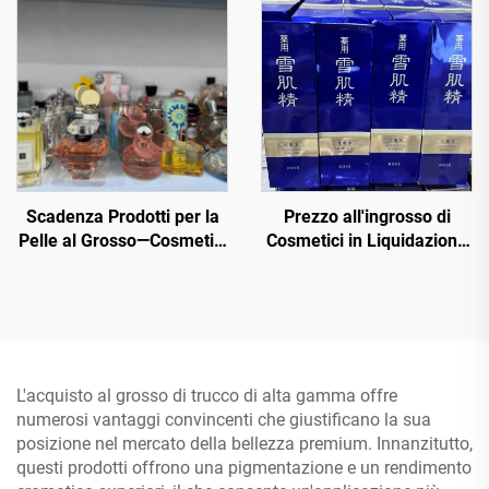
marche della bellezza.
in Bulk
Ordina in Bulk Chanel,
MAC, Maybelline,
Kerastase, Le Labo, La
Roche Posay, Lancome,
Dior ecc.
Scadenza Prodotti per la
Prezzo all'ingrosso di
Pelle al Grosso—Cosmetici
Cosmetici in Liquidazione
Avanzati di Marchi Globali
— Scopri fornitori di
- 70% di Sconto sul Prezzo
cosmetici all'ingrosso di
al Dettaglio per
alta qualità che offrono
Ricrivenditori
prodotti di lusso per
potenziare il tuo business
della bellezza
L'acquisto al grosso di trucco di alta gamma offre
numerosi vantaggi convincenti che giustificano la sua
posizione nel mercato della bellezza premium. Innanzitutto,
questi prodotti offrono una pigmentazione e un rendimento