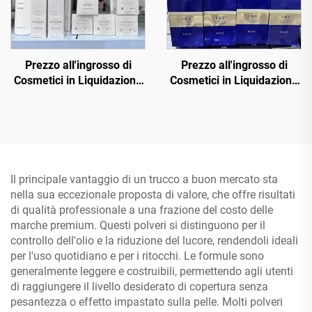
Prezzo all'ingrosso di
Prezzo all'ingrosso di
Cosmetici in Liquidazione
Cosmetici in Liquidazione
— Negozio di Cosmetici
— Scopri fornitori di
all'Ingrosso, Diretto e a
cosmetici all'ingrosso di
Prezzi Bassi
alta qualità che offrono
prodotti di lusso per
potenziare il tuo business
della bellezza
Il principale vantaggio di un trucco a buon mercato sta
nella sua eccezionale proposta di valore, che offre risultati
di qualità professionale a una frazione del costo delle
marche premium. Questi polveri si distinguono per il
controllo dell'olio e la riduzione del lucore, rendendoli ideali
per l'uso quotidiano e per i ritocchi. Le formule sono
generalmente leggere e costruibili, permettendo agli utenti
di raggiungere il livello desiderato di copertura senza
pesantezza o effetto impastato sulla pelle. Molti polveri