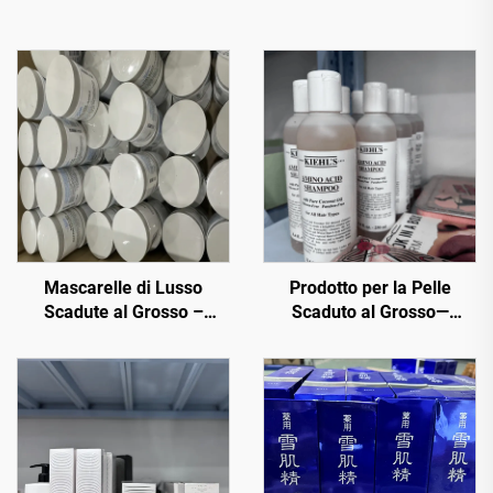
Mascarelle di Lusso
Prodotto per la Pelle
Scadute al Grosso –
Scaduto al Grosso—
Maschere Facciali
Offriamo una varietà di
Premium a Prezzi
prodotti cosmetici originali
Imbattibili
al prezzo al dettaglio che
sono i migliori per tutti i
tipi di pelle