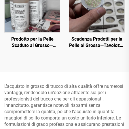
Prodotto per la Pelle
Scadenza Prodotti per la
Scaduto al Grosso—
Pelle al Grosso—Tavolozze
Offriamo una varietà di
Cosmetiche di Lusso al
prodotti cosmetici originali
Grosso, 50+ Tinte Trendy
al prezzo al dettaglio che
in Bulk
sono i migliori per tutti i
tipi di pelle
L'acquisto in grosso di trucco di alta qualità offre numerosi
vantaggi, rendendolo un'opzione attraente sia per i
professionisti del trucco che per gli appassionati.
Innanzitutto, garantisce notevoli risparmi senza
compromettere la qualità, poiché l'acquisto in quantità
maggiori di solito comporta un costo unitario inferiore. Le
formulazioni di grado professionale assicurano prestazioni