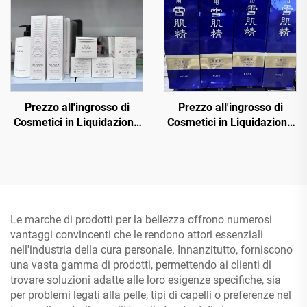
MAC, Maybelline,
Kerastase, Le Labo, La
Roche Posay, Lancome,
Dior ecc.
Prezzo all'ingrosso di
Prezzo all'ingrosso di
Cosmetici in Liquidazione
Cosmetici in Liquidazione
— Negozio di Cosmetici
— Scopri fornitori di
all'Ingrosso, Diretto e a
cosmetici all'ingrosso di
Prezzi Bassi
alta qualità che offrono
prodotti di lusso per
potenziare il tuo business
della bellezza
Le marche di prodotti per la bellezza offrono numerosi
vantaggi convincenti che le rendono attori essenziali
nell'industria della cura personale. Innanzitutto, forniscono
una vasta gamma di prodotti, permettendo ai clienti di
trovare soluzioni adatte alle loro esigenze specifiche, sia
per problemi legati alla pelle, tipi di capelli o preferenze nel