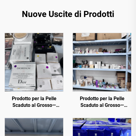
Nuove Uscite di Prodotti
Prodotto per la Pelle
Prodotto per la Pelle
Scaduto al Grosso—
Scaduto al Grosso—
Acquista cosmetici al
Migliori Prodotti di
grosso ora dalle principali
Bellezza in Liquidazione al
marche della bellezza.
Dettaglio
Ordina in Bulk Chanel,