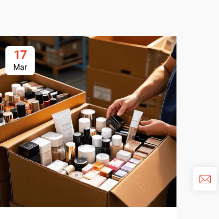
17
1
Mar
Ma