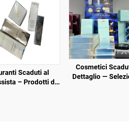
Cosmetici Scadut
ranti Scaduti al
Dettaglio — Selezi
sista – Prodotti di
Per Te. Articoli 
della Pelle di Lusso
venduti da vendi
ezzi Scontati per il
fidati
rcio Elettronico e
 Centri Wellness