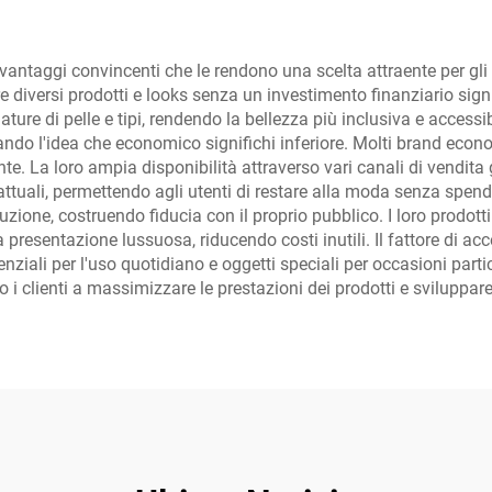
taggi convincenti che le rendono una scelta attraente per gli ap
diversi prodotti e looks senza un investimento finanziario signi
ure di pelle e tipi, rendendo la bellezza più inclusiva e accessib
dando l'idea che economico significhi inferiore. Molti brand econo
e. La loro ampia disponibilità attraverso vari canali di vendita g
e attuali, permettendo agli utenti di restare alla moda senza s
duzione, costruendo fiducia con il proprio pubblico. I loro prodo
 presentazione lussuosa, riducendo costi inutili. Il fattore di ac
enziali per l'uso quotidiano e oggetti speciali per occasioni par
 i clienti a massimizzare le prestazioni dei prodotti e sviluppare 