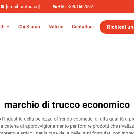
[email protected]
+86-13901602592
Richiedi un
tti
Chi Siamo
Notizie
Contattaci
marchio di trucco economico
l'industria della bellezza offrendo cosmetici di alta qualità a 
la catena di approvvigionamento per fornire prodotti che rivali
ombretto e articoli per la cura della pelle, tutti formulati con ingr