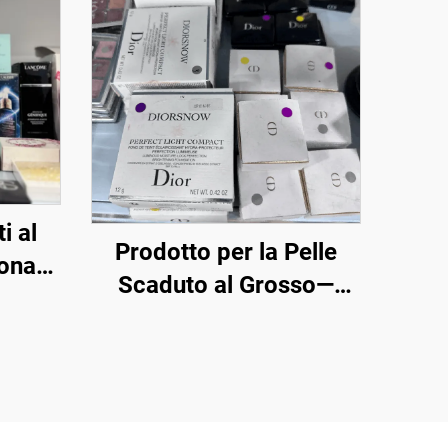
i al
Prodotto per la Pelle
onati
Scaduto al Grosso—
più
Acquista cosmetici al
tori
grosso ora dalle
principali marche della
bellezza. Ordina in Bulk