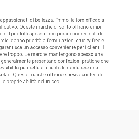
Chanel, MAC,
Maybelline, Kerastase,
Le Labo, La Roche
passionati di bellezza. Primo, la loro efficacia
ficativo. Queste marche di solito offrono ampi
Posay, Lancome, Dior
ile. I prodotti spesso incorporano ingredienti di
ecc.
mici danno priorità a formulazioni cruelty-free e
arantisce un accesso conveniente per i clienti. Il
pendere troppo. Le marche mantengono spesso una
tti generalmente presentano confezioni pratiche che
cessibilità permette ai clienti di mantenere una
ticolari. Queste marche offrono spesso contenuti
le proprie abilità nel trucco.