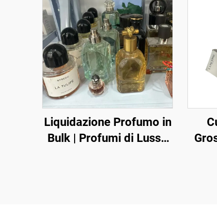
Liquidazione Profumo in
Cu
Bulk | Profumi di Lusso
Gros
Premium in Eccesso al
Cura 
Grossista per Acquirenti
a Pr
Globali
Comme
i