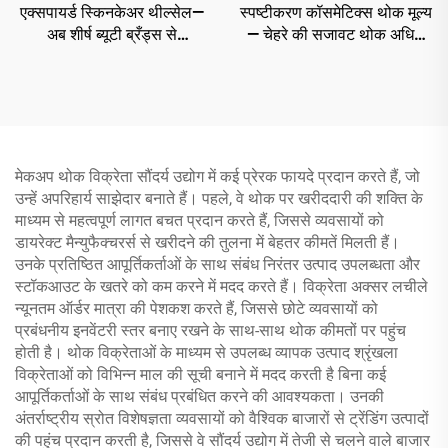
एक्सपायर्ड स्किनकेअर थील्सेल—
स्पष्टीकरण कॉसमेटिक्स थोक मूल्य
अब शीर्ष ब्यूटी ब्रँड्स से
— चेहरे की सजावट थोक अधिक
कॉस्मेटिक्स थील्सेल कीजिए।
स्टॉक - ब्रँडेड मेकअप
चैनल, MAC, मेबेलाइन,
केरास्तास, ले लाबो, ला रोश पोज़े,
लैंकॉम, डिओर आदि का बुल्क ऑर्डर
करें।
मेकअप थोक विक्रेता सौंदर्य उद्योग में कई प्रेरक फायदे प्रदान करते हैं, जो
उन्हें अपरिहार्य साझेदार बनाते हैं। पहले, वे थोक पर खरीददारी की शक्ति के
माध्यम से महत्वपूर्ण लागत बचत प्रदान करते हैं, जिससे व्यवसायों को
डायरेक्ट मैन्युफैक्चरर्स से खरीदने की तुलना में बेहतर कीमतें मिलती हैं।
उनके प्रतिष्ठित आपूर्तिकर्ताओं के साथ संबंध निरंतर उत्पाद उपलब्धता और
स्टॉकआउट के खतरे को कम करने में मदद करते हैं। विक्रेता अक्सर लचीले
न्यूनतम ऑर्डर मात्रा की पेशकश करते हैं, जिससे छोटे व्यवसायों को
प्रबंधनीय इनवेंटरी स्तर बनाए रखने के साथ-साथ थोक कीमतों पर पहुंच
होती है। थोक विक्रेताओं के माध्यम से उपलब्ध व्यापक उत्पाद श्रृंखला
विक्रेताओं को विभिन्न माल की सूची बनाने में मदद करती है बिना कई
आपूर्तिकर्ताओं के साथ संबंध प्रबंधित करने की आवश्यकता। उनकी
अंतर्राष्ट्रीय स्रोत विशेषज्ञता व्यवसायों को वैश्विक बाजारों से ट्रेंडिंग उत्पादों
की पहुंच प्रदान करती है, जिससे वे सौंदर्य उद्योग में तेजी से चलने वाले बाजार