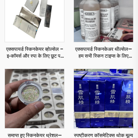
एक्सपायर्ड स्किनकेयर व्होल्सेल –
एक्सपायर्ड स्किनकेअर थील्सेल—
इ-कॉमर्स और स्पा के लिए छूट पर
हम सभी स्किन टाइप्स के लिए
लक्ज़री स्किनकेयर
सबसे अच्छे मूल कॉस्मेटिक्स
प्रोडक्ट्स को थील्सेल कीमतों पर
पेश करते हैं
समाप्त हुए स्किनकेयर थ्रेशल—
स्पष्टीकरण कॉसमेटिक्स थोक मूल्य