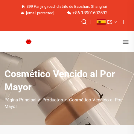
399 Panjing road, distrito de Baoshan, Shanghái
+86-13901602592
[email protected]
ES
Cosmético Vencido al Por
Mayor
>
>
Página Principal
Productos
Cosmético Vencido al Por
Mayor