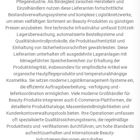
Pflegeindustrie. Als Bindeglied zwischen Herstellern und
Einzelhändlern nutzen diese Lieferanten fortschrittliche
Bestandsverwaltungssysteme und komplexe Logistiknetzwerke,
um einen vielfältigen Sortiment an Beauty-Produkten zu günstigen
Preisen anzubieten. Ihre technische Infrastruktur umfasst Echtzeit-
Lagerüberwachung, automatisierte Bestellsysteme und
Qualitätskontrollprotokolle, die Produktauthentizität und
Einhaltung von Sicherheitsvorschriften gewährleisten. Diese
Lieferanten unterhalten oft ausgedehnte Lageranlagen mit
klimageführten Speicherbereichen zur Erhaltung der
Produktintegrität, insbesondere für empfindliche Artikel wie
organische Hautpflegeprodukte und temperaturabhängige
Kosmetika. Sie setzen moderne Logistikmanagement-Systeme ein,
die effiziente Auftragsbearbeitung, -verfolgung und -
lieferkoordination ermöglichen. Viele moderne Großhändler für
Beauty-Produkte integrieren auch E-Commerce-Plattformen, die
detaillierte Produktkataloge, Massenbestellmöglichkeiten und
Kundenkontoverwaltungstools bieten. Ihre Operationen umfassen
oft spezialisierte Qualitätssicherungsteams, die regelmäßige
Produkttests und -verifikationen durchführen, um hohe Standards
aufrechtzuerhalten und internationale Beauty-
Industrieregulierungen einzuhalten.