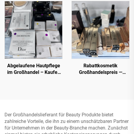
reduzierten Preisen für E-
vertrauenswürdigen
Commerce, Spas und
Verkäufern
Einzelhändler
Abgelaufene Hautpflege
Rabattkosmetik
im Großhandel – Kaufen
Großhandelspreis —
Sie jetzt Kosmetik im
Bestes Kosmetikhersteller
Großhandel von Top-
- Grundierung,
Schönheitsmarken.
Wimpernmaskara,
Bestellen Sie im Bulk
Lippenstift
Chanel, MAC, Maybelline,
Kerastase, Le Labo, La
Der Großhandelslieferant für Beauty Produkte bietet
Roche Posay, Lancome,
zahlreiche Vorteile, die ihn zu einem unschätzbaren Partner
Dior etc.
für Unternehmen in der Beauty-Branche machen. Zunächst