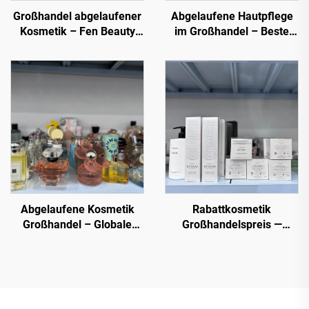
Großhandel abgelaufener
Abgelaufene Hautpflege
Kosmetik – Fen Beauty
im Großhandel – Beste
Trading bietet eine große
Liquidationsgroßhandels-
Auswahl an Schönheits-
Schönheitsprodukte
und Make-up-Artikeln zu
niedrigen, rabattierten
Preisen für alle Zwecke
an.
Abgelaufene Kosmetik
Rabattkosmetik
Großhandel – Globale
Großhandelspreis —
Marken
Kosmetikgroßhandlung,
Überschusskosmetik -
Direkt und Günstig
70% Rabatt auf den
Einzelpreis für
Wiederverkäufer