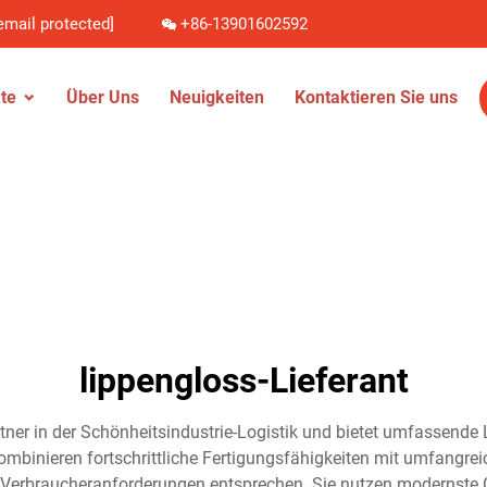
email protected]
+86-13901602592
te
Über Uns
Neuigkeiten
Kontaktieren Sie uns
lippengloss-Lieferant
artner in der Schönheitsindustrie-Logistik und bietet umfassen
ombinieren fortschrittliche Fertigungsfähigkeiten mit umfangre
 Verbraucheranforderungen entsprechen. Sie nutzen modernste 