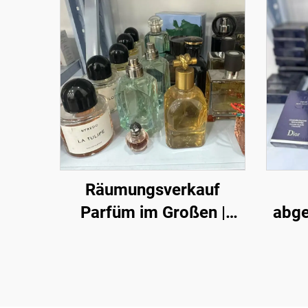
Räumungsverkauf
Parfüm im Großen |
abge
Premium Überschuss
– F
Luxus-Duftpfeifen
b
Großhandel für
Ausw
internationale Käufer
und M