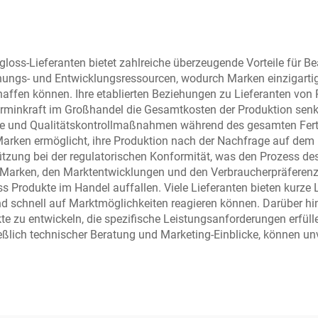
rigen, rabattierten
sich für alle Haut
sen für alle Zwecke
eignen
an.
oss-Lieferanten bietet zahlreiche überzeugende Vorteile für Bea
ungs- und Entwicklungsressourcen, wodurch Marken einzigartig
haffen können. Ihre etablierten Beziehungen zu Lieferanten von 
minkraft im Großhandel die Gesamtkosten der Produktion senkt. Q
lle und Qualitätskontrollmaßnahmen während des gesamten Fert
arken ermöglicht, ihre Produktion nach der Nachfrage auf dem M
ung bei der regulatorischen Konformität, was den Prozess des 
ft Marken, den Marktentwicklungen und den Verbraucherpräferenz
Produkte im Handel auffallen. Viele Lieferanten bieten kurze Li
 schnell auf Marktmöglichkeiten reagieren können. Darüber hi
e zu entwickeln, die spezifische Leistungsanforderungen erfül
ßlich technischer Beratung und Marketing-Einblicke, können unve