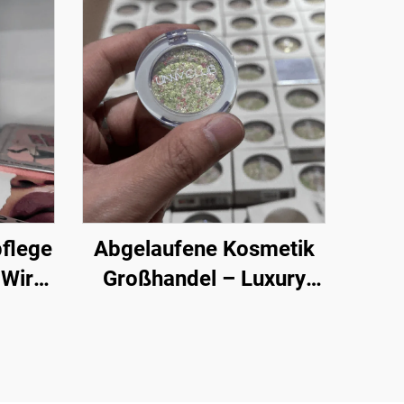
flege
Abgelaufene Kosmetik
 Wir
Großhandel – Luxury
ahl
Cosmetic Palettes
Großhandel, 50+
e zum
angesagte Farben im
n, die
Großen