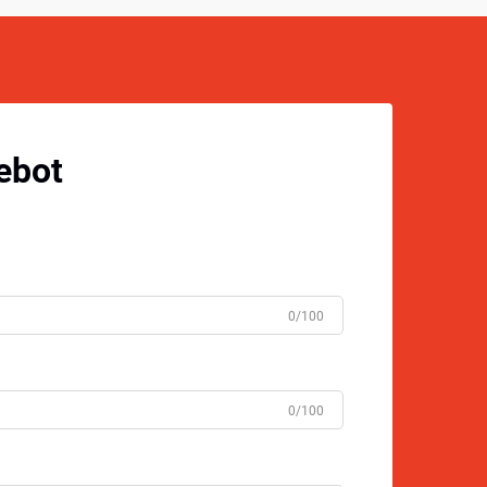
ebot
0/100
0/100