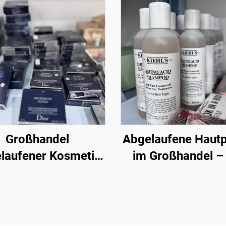
Großhandel
Abgelaufene Hautp
laufener Kosmetik
im Großhandel –
en Beauty Trading
bieten eine Vielz
ietet eine große
originaler
ahl an Schönheits-
Kosmetikprodukt
ake-up-Artikeln zu
Großhandelspreis a