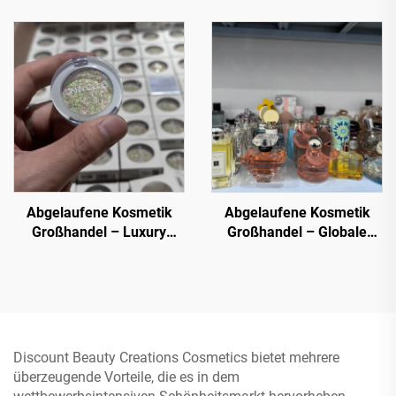
Premium Gesichtsmasken
Trading bietet eine große
zu unschlagbaren Preisen
Auswahl an Schönheits-
und Make-up-Artikeln zu
niedrigen, rabattierten
Preisen für alle Zwecke
an.
Abgelaufene Kosmetik
Abgelaufene Kosmetik
Großhandel – Luxury
Großhandel – Globale
Cosmetic Palettes
Marken
Großhandel, 50+
Überschusskosmetik -
angesagte Farben im
70% Rabatt auf den
Großen
Einzelpreis für
Wiederverkäufer
Discount Beauty Creations Cosmetics bietet mehrere
überzeugende Vorteile, die es in dem