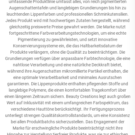
umfassende Produktlinie umfasst alles, von reich pigmentierten
Augenschattentafeln und langlebigen Grundierungen bis hin zu
leuchtenden Lippenfarben und professionellen Schminkutensilien.
Jedes Produkt wird mit hochwertigen Zutaten hergestellt, während
gleichzeitig preiswerte Preise gewahrt werden. Die Marke nutzt
fortgeschrittene Farbverarbeitungstechnologien, um eine echte
Pigmentierung zu gewährleisten, und setzt innovative
Konservierungssysteme ein, die das Haltbarkeitsdatum der
Produkte verlängern, ohne die Qualität zu beeinträchtigen. Die
Grundierungen verfügen über anpassbare Farbtechnologie, die eine
nahtlose Verarbeitung und eine natürliche Deckkraft bietet,
während ihre Augenschatten mikromillierte Partikel enthalten, die
eine optimale Verarbeitbarkeit und minimales Ausrutschen
garantieren. Die Lippenprodukte enthalten pflegenden Stoffe und
langlebige Polymere, die einen komfortablen Tragekomfort über
einen längeren Zeitraum sichern. Beauty Creations legt auch großen
Wert auf Inklusivität mit einem umfangreichen Farbspektrum, das
verschiedene Hauttöne berücksichtigt. Ihr Fertigungsprozess
unterliegt strengen Qualitätskontrollstandards, um eine Konsistenz
bei allen Produktbatchs sicherzustellen. Das Engagement der
Marke für erschwingliche Produkte beeinträchtigt nicht ihre
Hingabe zur Herstellung tierfreier Produkte, was sie zur ethischen