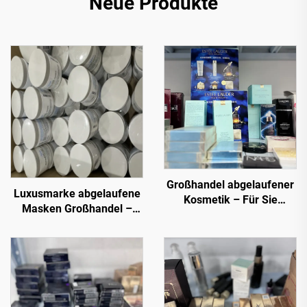
Neue Produkte
Großhandel abgelaufener
Luxusmarke abgelaufene
Kosmetik – Für Sie
Masken Großhandel –
ausgewählt. Beliebte
Premium Gesichtsmasken
Artikel von
zu unschlagbaren Preisen
vertrauenswürdigen
Verkäufern