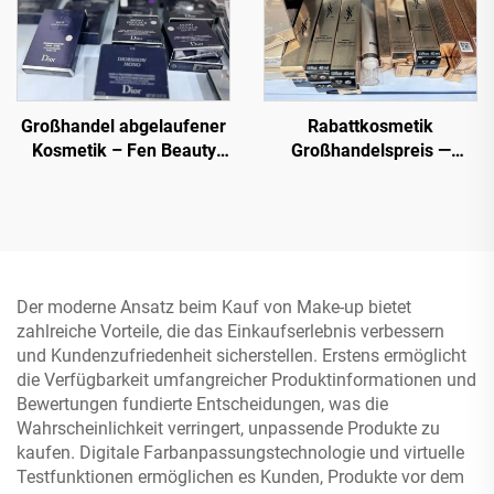
Großhandel abgelaufener
Rabattkosmetik
Kosmetik – Fen Beauty
Großhandelspreis —
Trading bietet eine große
Bestes Kosmetikhersteller
Auswahl an Schönheits-
- Grundierung,
und Make-up-Artikeln zu
Wimpernmaskara,
niedrigen, rabattierten
Lippenstift
Preisen für alle Zwecke
an.
Der moderne Ansatz beim Kauf von Make-up bietet
zahlreiche Vorteile, die das Einkaufserlebnis verbessern
und Kundenzufriedenheit sicherstellen. Erstens ermöglicht
die Verfügbarkeit umfangreicher Produktinformationen und
Bewertungen fundierte Entscheidungen, was die
Wahrscheinlichkeit verringert, unpassende Produkte zu
kaufen. Digitale Farbanpassungstechnologie und virtuelle
Testfunktionen ermöglichen es Kunden, Produkte vor dem