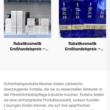
Bestellen Sie im Bulk
Chanel, MAC, Maybelline,
Kerastase, Le Labo, La
Roche Posay, Lancome,
Dior etc.
Rabattkosmetik
Rabattkosmetik
Großhandelspreis —
Großhandelspreis —
Kosmetikgroßhandlung,
Entdecken Sie qualitativ
Direkt und Günstig
hochwertige
Großhandelskosmetikliefera
die Premiumprodukte
anbieten, um Ihr
Schönheitsgeschäft zu
Schönheitsprodukte-Marken bieten zahlreiche
fördern
überzeugende Vorteile, die sie zu essenziellen Akteuren in
der Persönlichkeitspflege-Industrie machen. Erstens bieten
sie eine umfangreiche Produktauswahl, sodass Kunden
Lösungen finden können, die auf ihre spezifischen