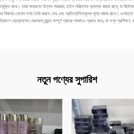
্ভুক্ত করে। তারা সাধারণত উন্নত সরবরাহ চেইন পরিচালনা ব্যবস্থা বজায় রাখে, যা রিটেলারদ
দের নিজস্ব লেবেল পণ্য তৈরি করতে দেয় এবং প্রতিযোগিতামূলক মূল্য বজায় রাখে। গুণবত্তা নি
িকাংশ হোয়োলসেল মেকআপ ব্র্যান্ড সম্পূর্ণ গ্রাহক সমর্থনও প্রদান করে, যা পণ্য প্রশিক্ষণ
নতুন পণ্যের সুপারিশ