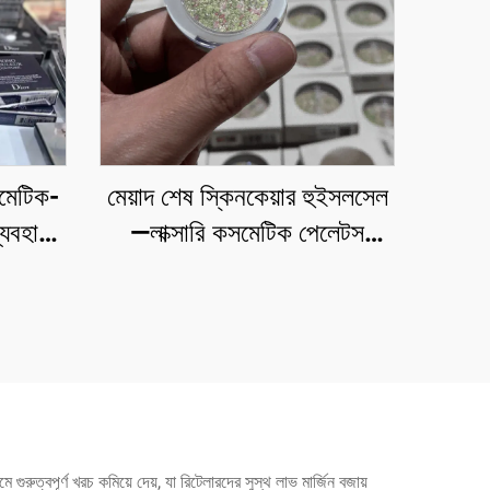
সমেটিক-
মেয়াদ শেষ স্কিনকেয়ার হুইসলসেল
্যবহার
—লাক্সারি কসমেটিক পেলেটস
ি মেকআপ
হুইসলসেল ，বulk এ 50+
িস্তৃত
ট্রেন্ডিং শেড
ক্ষম।
রুত্বপূর্ণ খরচ কমিয়ে দেয়, যা রিটেলারদের সুস্থ লাভ মার্জিন বজায়