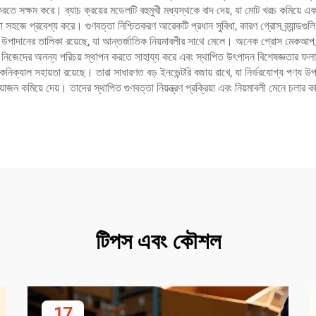
তে সক্ষম করে। ব্যাচ ক্রয়ের মডেলটি বহুমুখী মধ্যস্থকে বাদ দেয়, যা মোট খরচ কমিয়ে এবং
া সহজে প্রবেশ্য করে। গুণবত্তা নিশ্চিতকরণ আরেকটি প্রধান সুবিধা, কারণ গ্রোস ব্র্যান্ডগুলি
বং উপাদানের তালিকা রয়েছে, যা আন্তর্জাতিক নিয়মাবলীর সাথে মেলে। অনেক গ্রোস মেকআপ ব্র্য
দের নিজেদের অনন্য পরিচয় স্থাপন করতে সাহায্য করে এবং স্থাপিত উৎপাদন বিশেষজ্ঞতার ফলা
কনিক্যাল সহায়তা রয়েছে। তারা সাধারণত বড় ইনভেন্টরি বজায় রাখে, যা নির্ভরযোগ্য পণ্য উ
়োজন কমিয়ে দেয়। তাদের স্থাপিত গুণবত্তা নিয়ন্ত্রণ প্রক্রিয়া এবং নিয়মাবলী মেনে চলার ক
টিপস এবং কৌশল
17