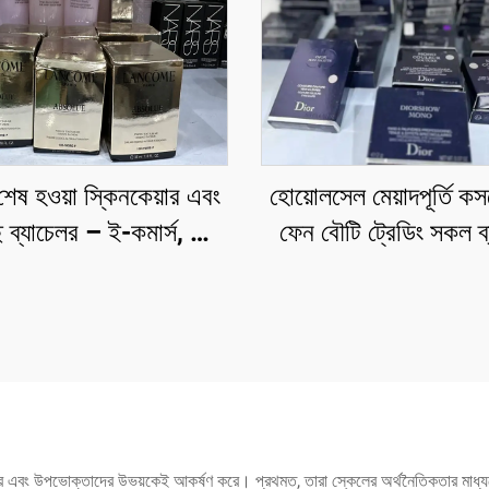
 শেষ হওয়া স্কিনকেয়ার এবং
হোয়োলসেল মেয়াদপূর্তি ক
 ব্যাচেলর – ই-কমার্স, স্পা
ফেন বৌটি ট্রেডিং সকল ব
টেলারদের জন্য ছাড়ের দামে
এবং উদ্দেশ্যের জন্য বৌট
প্রিমিয়াম ব্র্যান্ড
এবং কসমেটিকস পণ্যের ব
সিলেকশন প্রদান করতে স
ীদের এবং উপভোক্তাদের উভয়কেই আকর্ষণ করে। প্রথমত, তারা স্কেলের অর্থনৈতিকতার মাধ্যমে গু