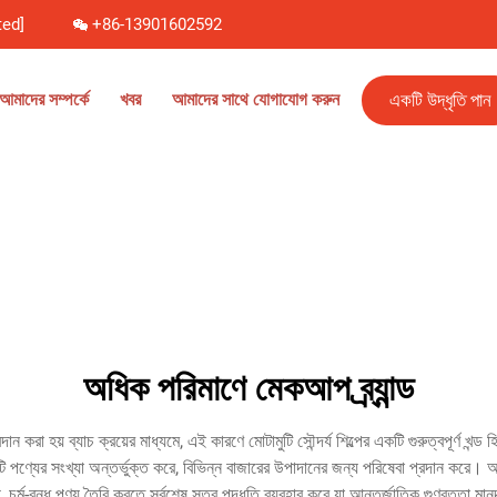
ted]
+86-13901602592
একটি উদ্ধৃতি পান
আমাদের সম্পর্কে
খবর
আমাদের সাথে যোগাযোগ করুন
অধিক পরিমাণে মেকআপ ব্র্যান্ড
ন করা হয় ব্যাচ ক্রয়ের মাধ্যমে, এই কারণে মোটামুটি সৌন্দর্য শিল্পের একটি গুরুত্বপূর্ণ খন্
 পণ্যের সংখ্যা অন্তর্ভুক্ত করে, বিভিন্ন বাজারের উপাদানের জন্য পরিষেবা প্রদান করে। আধ
়ী, চর্ম-বন্ধু পণ্য তৈরি করতে সর্বশেষ সূত্র পদ্ধতি ব্যবহার করে যা আন্তর্জাতিক গুণবত্তা 