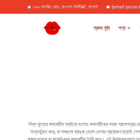
৩৯৯ পানজিং রোড, বাওশান ডিস্ট্রিক্ট, শাংহাই
[email protec
প্রথম পৃষ্ঠা
পণ্য
নিম্ন মূল্যের কসমেটিক সবাইকে গুণগত কসমেটিকের সহজ প্রবেশদ্বার দে
অন্তর্ভুক্ত করে, যা সবগুলো ব্যাঙ্ক ভেঙ্গে ফেলার প্রয়োজন ছাড়াই পেশ
সক্ষম হয়েছে যা বাজেট-বন্ধ কসমেটিক তৈরি করে। এই উত্পাদনগুলোতে অন