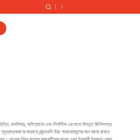
 ভিত্তি, কনসিলার, আইশ্যাডো এবং লিপস্টিক এর মতো বিস্তৃত জিনিসপত্র
রবদ্ধকরণের মাধ্যমে ব্র্যান্ডগুলি উচ্চ পারফরম্যান্সের মান বজায় রাখতে
রয়েছে। অনেক নিম্ন মূল্যের কসমেটিকের মধ্যে এখন উপকারী উপাদান যেমন