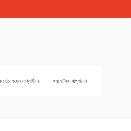
ক হোয়েলসেল সাপ্লাইয়ার
কসমেটিক্‌স সাপ্লায়ার্স