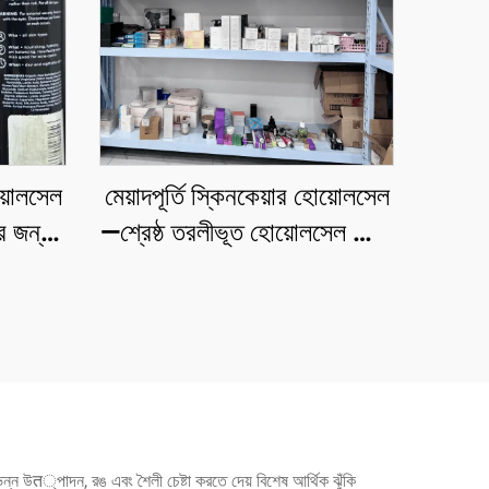
োয়োলসেল
মেয়াদপূর্তি স্কিনকেয়ার হোয়োলসেল
ের জন্য
—শ্রেষ্ঠ তরলীভূত হোয়োলসেল বৌটি
কেয়ার
পণ্য
ভিন্ন উत্পাদন, রঙ এবং শৈলী চেষ্টা করতে দেয় বিশেষ আর্থিক ঝুঁকি