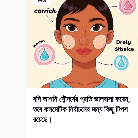
যদি আপনি সৌন্দর্যের প্রতি ভালবাসা করেন,
তবে কসমেটিক নির্বাচনের জন্য কিছু টিপস
রয়েছে।