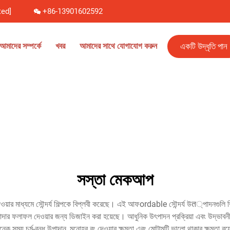
ted]
+86-13901602592
একটি উদ্ধৃতি পান
আমাদের সম্পর্কে
খবর
আমাদের সাথে যোগাযোগ করুন
সস্তা মেকআপ
ওয়ার মাধ্যমে সৌন্দর্য শিল্পকে বিপ্লবী করেছে। এই আফordable সৌন্দর্য উत্পাদনগুলি
াদার ফলাফল দেওয়ার জন্য ডিজাইন করা হয়েছে। আধুনিক উৎপাদন প্রক্রিয়া এবং উদ্ভাবনী সূত্
েক সময় চর্ম-বন্ধু উপাদান, মনোহর রং দেওয়ার ক্ষমতা এবং মোটামুটি ভালো থাকার ক্ষমতা 