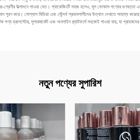
উচ্চ-শ্রেণীর উত্পাদনে পাওয়া যেত। প্যাকেজিংটি সহজ হলেও, মূল ফোকাস পণ্যের গুণবত্তা 
রণ মান পূরণ করে। সোশ্যাল মিডিয়া এবং সৌন্দর্য প্রভাবশালীদের উত্থান দেখাতে সাহায্য করেছে যে
 পণ্য ড্রাগস্টোর, সুপারমার্কেট এবং অনলাইন প্ল্যাটফর্মে সহজেই পাওয়া যায়, যা গ্রাহক
নতুন পণ্যের সুপারিশ