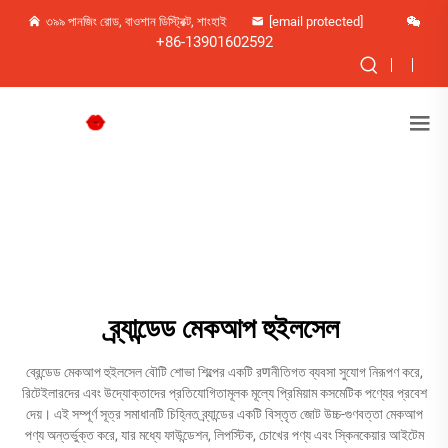
৩৯৯ পানজিং রোড, বাওশান ডিস্ট্রিক্ট, শাংহাই
[email protected]
+86-13901602592
ব্র্যান্ডেড মেকআপ হুইলসেল
ব্রেন্ডেড মেকআপ হুইলসেল বৌটি শোভা শিল্পের একটি রणনীতিগত ব্যবসা সুযোগ নিরূপণ করে,
রিটেইলারদের এবং উদ্যোক্তাদের প্রতিযোগিতামূলক মূল্যে প্রিমিয়াম কসমেটিক পণ্যের প্রবেশ
দেয়। এই সম্পূর্ণ সূত্র সমাধানটি চিহ্নিত ব্র্যান্ডের একটি বিস্তৃত জোট উচ্চ-গুণবত্তা মেকআপ
পণ্য অন্তর্ভুক্ত করে, যার মধ্যে ফাউন্ডেশন, লিপস্টিক, চোখের পণ্য এবং স্কিনকেয়ার আইটেম