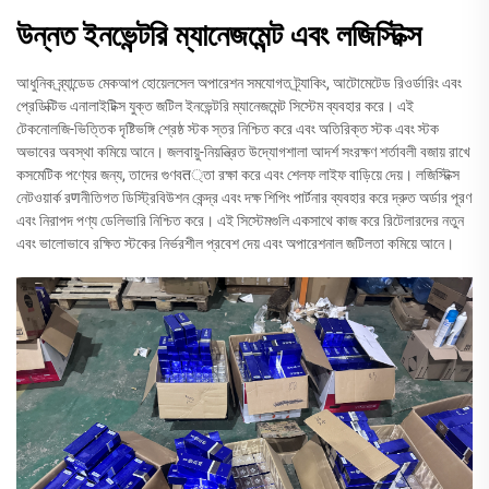
উন্নত ইনভেন্টরি ম্যানেজমেন্ট এবং লজিস্টিক্স
আধুনিক ব্র্যান্ডেড মেকআপ হোয়েলসেল অপারেশন সমযোগত ট্র্যাকিং, আটোমেটেড রিওর্ডারিং এবং
প্রেডিক্টিভ এনালাইটিক্স যুক্ত জটিল ইনভেন্টরি ম্যানেজমেন্ট সিস্টেম ব্যবহার করে। এই
টেকনোলজি-ভিত্তিক দৃষ্টিভঙ্গি শ্রেষ্ঠ স্টক স্তর নিশ্চিত করে এবং অতিরিক্ত স্টক এবং স্টক
অভাবের অবস্থা কমিয়ে আনে। জলবায়ু-নিয়ন্ত্রিত উদ্যোগশালা আদর্শ সংরক্ষণ শর্তাবলী বজায় রাখে
কসমেটিক পণ্যের জন্য, তাদের গুণবत্তা রক্ষা করে এবং শেলফ লাইফ বাড়িয়ে দেয়। লজিস্টিক্স
নেটওয়ার্ক রणনীতিগত ডিস্ট্রিবিউশন কেন্দ্র এবং দক্ষ শিপিং পার্টনার ব্যবহার করে দ্রুত অর্ডার পূরণ
এবং নিরাপদ পণ্য ডেলিভারি নিশ্চিত করে। এই সিস্টেমগুলি একসাথে কাজ করে রিটেলারদের নতুন
এবং ভালোভাবে রক্ষিত স্টকের নির্ভরশীল প্রবেশ দেয় এবং অপারেশনাল জটিলতা কমিয়ে আনে।