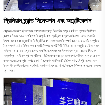
প্রিমিয়াম ব্র্যান্ড সিলেকশন এবং অথেন্টিকেশন
ব্রেন্ডেড মেকআপ হুইলসেলের সবচেয়ে গুরুত্বপূর্ণ দিকগুলির মধ্যে একটি হল ব্যাপক প্রিমিয়াম
ব্র্যান্ডের সিলেকশন এবং শক্তিশালী অথেন্টিকেশন প্রক্রিয়া। প্রধান হুইলসেল অপারেশনগুলি
উৎপাদকদের এবং অনুমোদিত ডিস্ট্রিবিউটরদের সঙ্গে সরাসরি সম্পর্ক রखে, যা একটি সম্পূর্ণভাবে
বৈধ সাপ্লাই চেইন নিশ্চিত করে। প্রতিটি পণ্য অথেন্টিকিটি নিশ্চিত করতে বহুমুখী যাচাইকরণ ধাপ
অতিক্রম করে, যার মধ্যে বারকোড স্ক্যানিং, হলোগ্রাম যাচাইকরণ এবং ব্যাচ কোড ভালিডেশন
অন্তর্ভুক্ত। এই ব্যবস্থাগত দৃষ্টিকোণ রিটেলারদের এবং চূড়ান্ত জনগণকে মিথ্যা পণ্য থেকে রক্ষা
করে এবং ব্র্যান্ডের পূর্ণতা বজায় রাখে। সিলেকশন প্রক্রিয়াটি ট্রেন্ডিং পণ্য, মৌসুমী সংগ্রহ এবং
চিরকালীন বেস্টসেলারদের সতর্কতার সাথে সংগ্রহ করে, যা রিটেলারদের বিভিন্ন গ্রাহকের আবেদন
পূরণ করে।