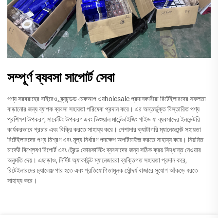
সম্পূর্ণ ব্যবসা সাপোর্ট সেবা
পণ্য সরবরাহের বাইরেও, ব্র্যান্ডেড মেকআপ ওয়holesale প্রদানকারীরা রিটেইলারদের সফলতা
বাড়ানোর জন্য ব্যাপক ব্যবসা সহায়তা পরিষেবা প্রদান করে। এর অন্তর্ভুক্ত বিস্তারিত পণ্য
প্রশিক্ষণ উপকরণ, মার্কেটিং উপকরণ এবং ভিশুয়াল মার্চেন্ডাইজিং গাইড যা ব্যবসাদের ইনভেন্টরি
কার্যকরভাবে প্রচার এবং বিক্রি করতে সাহায্য করে। পেশাদার ক্যাটাগরি ম্যানেজমেন্ট সহায়তা
রিটেইলারদের পণ্য মিশ্রণ এবং মূল্য নির্ধারণ পদক্ষেপ অপটিমাইজ করতে সাহায্য করে। নিয়মিত
মার্কেট বিশ্লেষণ রিপোর্ট এবং ট্রেন্ড ফোরকাস্টিং ব্যবসাদের জন্য সঠিক ক্রয় সিদ্ধান্ত নেওয়ার
অনুমতি দেয়। এছাড়াও, নির্দিষ্ট অ্যাকাউন্ট ম্যানেজাররা ব্যক্তিগত সহায়তা প্রদান করে,
রিটেইলারদের চ্যালেঞ্জ পার হতে এবং প্রতিযোগিতামূলক সৌন্দর্য বাজারে সুযোগ আঁকড়ে ধরতে
সাহায্য করে।