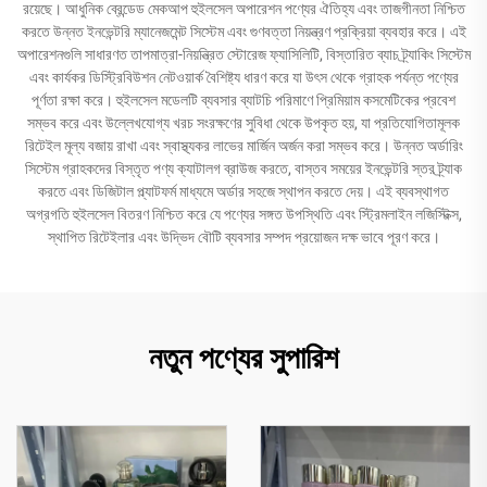
রয়েছে। আধুনিক ব্রেন্ডেড মেকআপ হুইলসেল অপারেশন পণ্যের ঐতিহ্য এবং তাজগীনতা নিশ্চিত
করতে উন্নত ইনভেন্টরি ম্যানেজমেন্ট সিস্টেম এবং গুণবত্তা নিয়ন্ত্রণ প্রক্রিয়া ব্যবহার করে। এই
অপারেশনগুলি সাধারণত তাপমাত্রা-নিয়ন্ত্রিত স্টোরেজ ফ্যাসিলিটি, বিস্তারিত ব্যাচ ট্র্যাকিং সিস্টেম
এবং কার্যকর ডিস্ট্রিবিউশন নেটওয়ার্ক বৈশিষ্ট্য ধারণ করে যা উৎস থেকে গ্রাহক পর্যন্ত পণ্যের
পূর্ণতা রক্ষা করে। হুইলসেল মডেলটি ব্যবসার ব্যাটচি পরিমাণে প্রিমিয়াম কসমেটিকের প্রবেশ
সম্ভব করে এবং উল্লেখযোগ্য খরচ সংরক্ষণের সুবিধা থেকে উপকৃত হয়, যা প্রতিযোগিতামূলক
রিটেইল মূল্য বজায় রাখা এবং স্বাস্থ্যকর লাভের মার্জিন অর্জন করা সম্ভব করে। উন্নত অর্ডারিং
সিস্টেম গ্রাহকদের বিস্তৃত পণ্য ক্যাটালগ ব্রাউজ করতে, বাস্তব সময়ের ইনভেন্টরি স্তর ট্র্যাক
করতে এবং ডিজিটাল প্ল্যাটফর্ম মাধ্যমে অর্ডার সহজে স্থাপন করতে দেয়। এই ব্যবস্থাগত
অগ্রগতি হুইলসেল বিতরণ নিশ্চিত করে যে পণ্যের সঙ্গত উপস্থিতি এবং স্ট্রিমলাইন লজিস্টিক্স,
স্থাপিত রিটেইলার এবং উদ্ভিদ বৌটি ব্যবসার সম্পদ প্রয়োজন দক্ষ ভাবে পূরণ করে।
নতুন পণ্যের সুপারিশ