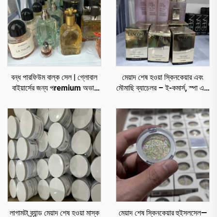
বন্ধ পারফিউম বাল্ক সেল | গ্লোবাল
মেয়াদ শেষ হওয়া স্কিনকেয়ার এবং
বাইয়ার্সের জন্য পremium অভাব
মৌমাছি ব্যাচেলর – ই-কমার্স, স্পা এবং
লাগুয়েরি ফ্রাগ্রান্স বাল্ক সেল
রিটেলারদের জন্য ছাড়ের দামে প্রিমিয়াম
ব্র্যান্ড
লাগামটা ব্র্যান্ড মেয়াদ শেষ হওয়া মাস্ক
মেয়াদ শেষ স্কিনকেয়ার হুইসলসেল—