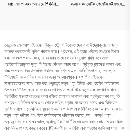
ব্যাচেলর – অসম্ভব দামে প্রিমিয়াম
লাক্সারি কসমেটিক পেলেটস হুইসলসেল
ফেস মাস্ক
，বulk এ 50+ ট্রেন্ডিং শেড
ব্রেন্ডেড মেকআপ হুইলসেল বিক্রয় সৌন্দর্য বিক্রেতাদের এবং উদ্যোক্তাদের জন্য
অনেক প্রভাবশালী সুবিধা প্রদান করে। প্রথমত, এটি ব্যাচ খরিদের মাধ্যমে বিশাল
খরচ সংরক্ষণ প্রদান করে, যা ব্যবসায় তাদের লাভের সুযোগ বৃদ্ধি করে এবং
প্রতিযোগিতামূলক মূল্য নির্ধারণের কৌশল বজায় রাখে। স্বীকৃত ব্র্যান্ডের আসল এবং
উচ্চ-গুণের পণ্যের উপলব্ধি গ্রাহকদের বিশ্বাস এবং নির্ভরশীলতা গড়ে তোলে, যা
দীর্ঘমেয়াদী ব্যবসায়িক সফলতার জন্য অত্যাবশ্যক। স্থাপিত হুইলসেল
সাপ্লাইয়ারদের সাথে কাজ করা শুধুমাত্র নতুন পণ্য রিলিজ এবং ট্রেন্ডিং আইটেমের
উপলব্ধি নিশ্চিত করে, যা বাজারের দাবিতে সম্পর্কে স্টক নতুন এবং সম্পর্কিত রাখে।
প্রতিষ্ঠিত হুইলসেলারদের দ্বারা রক্ষিত পেশাদার সংরক্ষণ এবং প্রক্রিয়াকরণ পদ্ধতি
পণ্যের গুণ নিশ্চিত করে এবং শেলফ লাইফ বাড়ায়, যা অপচয় কমায় এবং বিনিয়োগ
সুরক্ষিত রাখে। ফ্লেক্সিবল ন্যূনতম অর্ডার পরিমাণ এবং মিশ্রিত-কেস অপশন ব্যবসায়
নতুন পণ্য পরীক্ষা এবং স্টক কার্যকরভাবে পরিচালন করতে দেয়। সম্পূর্ণ পণ্য
ডকুমেন্টেশন, যার মধ্যে আছে অ্যাথেন্টিকিটি সার্টিফিকেট এবং ব্যাচ কোড, মনের শান্তি
এবং নিয়ন্ত্রণ সহ প্রদান করে। স্ট্রিমলাইনড অর্ডারিং এবং পূরণের প্রক্রিয়া সময় এবং