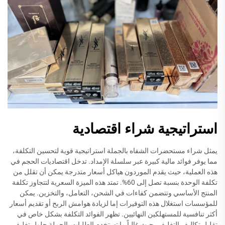
استراتيجية شراء اقتصادية
يمثل شراء مستحضرات الشفاه بالجملة استراتيجية قوية لتحسين التكلفة،
مما يوفر فوائد مالية كبيرة عبر سلسلة الإمداد. تدخل اقتصاديات الحجم في
هذه العملية، حيث يقدم الموردون هياكل أسعار متدرجة يمكن أن تقلل من
تكلفة الوحدة بنسبة تصل إلى 60%. تمتد هذه الميزة السعرية لتتجاوز تكلفة
المنتج الأساسي وتتضمن كفاءات في الشحن، التعامل، والتخزين. يمكن
للمؤسسات استغلال هذه التوفيرات إما لزيادة هوامش الربح أو تقديم أسعار
أكثر تنافسية للمستهلكين النهائيين. تظهر الفوائد التكلفة بشكل خاص في
تقليل تكاليف التغليف، حيث غالباً ما تستخدم الطلبات بالجملة حلول تغليف