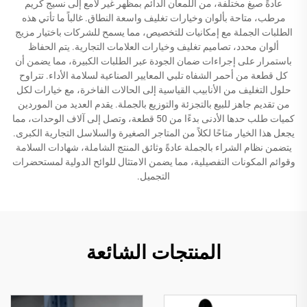
عادةً صيغ مختلفة، من اللمعان الدائم بمظهر غير لامع إلى نسيج كريم
مرطب، متاحة بألوان وخيارات تغليف واسعة النطاق. غالباً ما تأتي هذه
الطلبات الجملة مع إمكانيات للتخصيص، مما يسمح للشركات باختيار مزيج
ألوان محدد، تصاميم تغليف وخيارات العلامات التجارية. يتم الحفاظ
باستمرار على إجراءات ضمان الجودة عبر الطلبات الكبيرة، مما يضمن أن
كل قطعة من أحمر الشفاه تلبي المعايير الصناعية لسلامة الأداء. تتراوح
حلول التغليف من الأنابيب القياسية إلى الحالات الفاخرة، مع خيارات لكل
من تقديم جاهز للبيع بالتجزئة والتوزيع بالجملة. يقدم العديد من الموردين
كميات طلب حدها الأدنى بدءًا من 50 قطعة، وتصل إلى آلاف الوحدات، مما
يجعل هذا الخيار متاحًا لكلاً من المتاجر الصغيرة والسلاسل التجارية الكبرى.
يتضمن نظام الشراء بالجملة عادةً وثائق المنتج الشاملة، شهادات السلامة
وقوائم المكونات التفصيلية، مما يضمن الامتثال للوائح الدولية لمستحضرات
التجميل.
المنتجات الشائعة