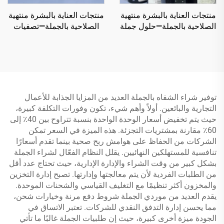
منتجات العناية بالبشرة منتهية
منتجات العناية بالبشرة منتهية
الصلاحية بالجملة—حلول جملة
الصلاحية بالجملة—تصفيات
فعالة للعناية بالبشرة الصحية
مستحضرات التجميل بالجملة
واللامعة
توفير شراء الشفاه بالجملة العديد من المزايا الجذابة للأعمال
التجارية والبائعين. أولاً وأهم شيء، تكون وفورات التكلفة كبيرة،
حيث يتم تخفيض أسعار الوحدة الواحدة بنسبة تتراوح بين 40٪ إلى
60٪ مقارنة بمشتريات التجزئة. هذه الميزة في السعر تمكن
الشركات من الحفاظ على هوامش ربح صحية بينما تقدم أسعارًا
تنافسية للمستهلكين النهائيين. يقلل النظام الفعّال لشراء الجملة
بشكل كبير من وقت الشراء والإدارة الإدارية، حيث تحتاج عدد أقل
من الطلبات الفردية لأن يتم معالجتها وإدارتها. تصبح إدارة التخزين
والمخزون أكثر تنظيمًا مع التغليف القياسي والشحنات الموحدة.
يقدم العديد من موردي الجملة شروط دفع مرنة وخيارات شحن،
مما يحسن إدارة التدفق النقدي للشركات. تعتبر الاتساق في
الجودة ميزة أخرى كبيرة، حيث إن طلبيات الجملة غالبًا ما تأتي