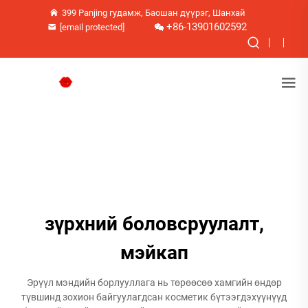
399 Panjing гудамж, Баошан дүүрэг, Шанхай
+86-13901602592
[email protected]
зүрхний боловсруулалт,
мэйкап
Эрүүл мэндийн борлууллага нь төрөөсөө хамгийн өндөр
түвшинд зохион байгуулагдсан косметик бүтээгдэхүүнүүд