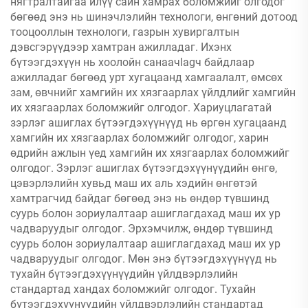
нягтралтайгаа илүү сайн хамрах боломжийг олгодог
бөгөөд энэ нь шинэчлэлийн технологи, өнгөний дотоод
тооцооллын технологи, газрын хувиргалтын
дэвсгэрүүдээр хамтран ажилладаг. Ихэнх
бүтээгдэхүүн нь хоолойн санаачlagч байдлаар
ажилладаг бөгөөд урт хугацаанд хамгаалалт, өмсөх
зам, өвчнийг хамгийн их хязгаарлах үйлдлийг хамгийн
их хязгаарлах боломжийг олгодог. Хариуцлагатай
зэрлэг ашиглах бүтээгдэхүүнүүд нь өргөн хугацаанд
хамгийн их хязгаарлах боломжийг олгодог, харин
өдрийн ажлын үед хамгийн их хязгаарлах боломжийг
олгодог. Зэрлэг ашиглах бүтээгдэхүүнүүдийн өнгө,
цэвэрлэлийн хувьд маш их аль хэдийн өнгөтэй
хамтрагчид байдаг бөгөөд энэ нь өндөр түвшинд
суурь болон зориулалтаар ашиглагдахад маш их ур
чадваруудыг олгодог. Эрхэмчилж, өндөр түвшинд
суурь болон зориулалтаар ашиглагдахад маш их ур
чадваруудыг олгодог. Мөн энэ бүтээгдэхүүнүүд нь
тухайн бүтээгдэхүүнүүдийн үйлдвэрлэлийн
стандартад хандах боломжийг олгодог. Тухайн
бүтээгдэхүүнүүдийн үйлдвэрлэлийн стандартад