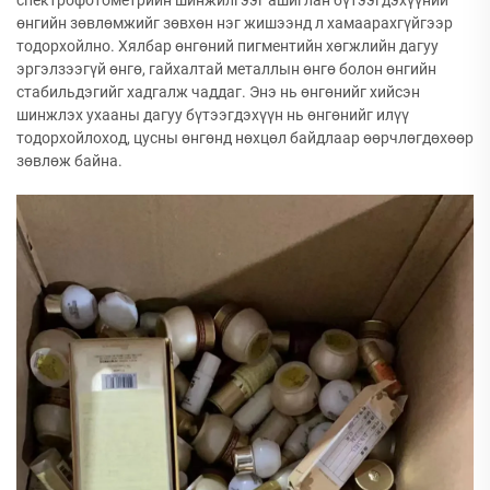
спектрофотометрийн шинжилгээг ашиглан бүтээгдэхүүний
өнгийн зөвлөмжийг зөвхөн нэг жишээнд л хамаарахгүйгээр
тодорхойлно. Хялбар өнгөний пигментийн хөгжлийн дагуу
эргэлзээгүй өнгө, гайхалтай металлын өнгө болон өнгийн
стабильдэгийг хадгалж чаддаг. Энэ нь өнгөнийг хийсэн
шинжлэх ухааны дагуу бүтээгдэхүүн нь өнгөнийг илүү
тодорхойлоход, цусны өнгөнд нөхцөл байдлаар өөрчлөгдөхөөр
зөвлөж байна.