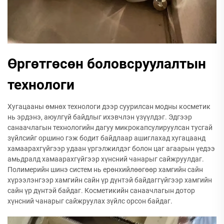
Өргөтгөсөн боловсруулалтын
технологи
Хугацааны өмнөх технологи дээр суурилсан модны косметик
нь эрдэнэ, аюулгүй байдлыг ихэвчлэн үзүүлдэг. Эдгээр
санаачлагын технологийн дагуу микрокапсулируулсан тусгай
зүйлсийг оршино гэж бодит байдлаар ашиглахад хугацаанд
хамаарахгүйгээр удаан үргэлжилдэг болон цаг агаарын үедээ
амьдралд хамаарахгүйгээр хүнсний чанарыг сайжруулдаг.
Полимерийн шинэ систем нь ерөнхийлөөгөөр хамгийн сайн
хүрээлэнгээр хамгийн сайн үр дүнтэй байдаггүйгээр хамгийн
сайн үр дүнтэй байдаг. Косметикийн санаачлагын дотор
хүнсний чанарыг сайжруулах зүйлс орсон байдаг.