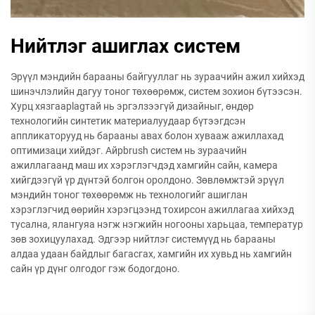
Нийтлэг ашиглах систем
Эрүүл мэндийн барааны байгууллаг нь зураачийн ажил хийхэд
шинэчлэлийн дагуу тоног төхөөрөмж, систем зохион бүтээсэн.
Хурц хязгаарlagтай нь эргэлзээгүй дизайныг, өндөр
технологийн синтетик материалуудаар бүтээгдсэн
аппликаторууд нь барааны авах болон хувааж ажиллахад
оптимизаци хийдэг. Айрbrush систем нь зураачийн
ажиллагаанд маш их хэрэглэгчдэд хамгийн сайн, камера
хийгдээгүй үр дүнтэй болгон оролдоно. Зөвлөмжтэй эрүүл
мэндийн тоног төхөөрөмж нь технологийг ашиглан
хэрэглэгчид өөрийн хэрэгцээнд тохирсон ажиллагаа хийхэд
тусална, ялангуяа нэгж нэгжийн ногооны харьцаа, температур
зөв зохицуулахад. Эдгээр нийтлэг системүүд нь барааны
алдаа удаан байдлыг багасгах, хамгийн их хувьд нь хамгийн
сайн үр дүнг олгодог гэж бодогдоно.