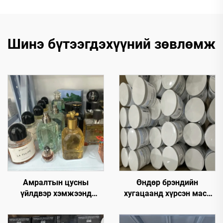
Шинэ бүтээгдэхүүний зөвлөмж
Амралтын цусны
Өндөр брэндийн
үйлдвэр хэмжээнд
хугацаанд хүрсэн маск
зориулсан борлуулалт |
өргөн хэмжээний
Зарим улсын үнэтэй
дэлгүүр – Хамгийн их