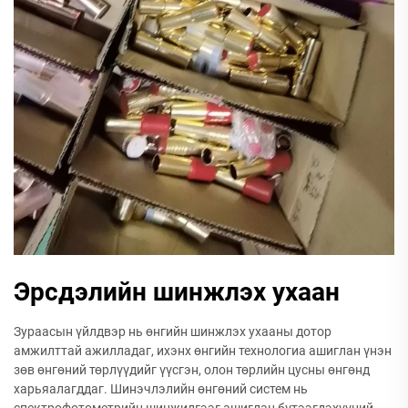
Эрсдэлийн шинжлэх ухаан
Зураасын үйлдвэр нь өнгийн шинжлэх ухааны дотор
амжилттай ажилладаг, ихэнх өнгийн технологиа ашиглан үнэн
зөв өнгөний төрлүүдийг үүсгэн, олон төрлийн цусны өнгөнд
харьяалагддаг. Шинэчлэлийн өнгөний систем нь