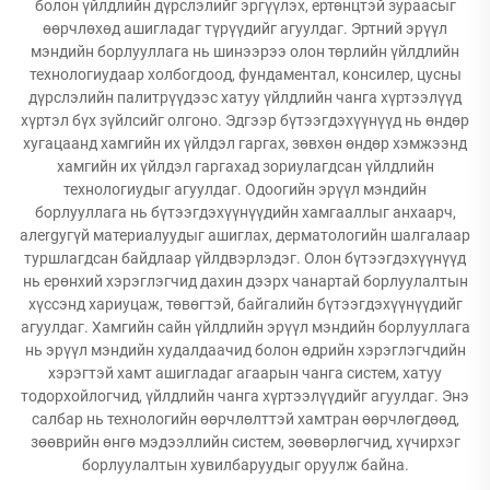
болон үйлдлийн дүрслэлийг эргүүлэх, ертөнцтэй зураасыг
өөрчлөхөд ашигладаг түрүүдийг агуулдаг. Эртний эрүүл
мэндийн борлууллага нь шинээрээ олон төрлийн үйлдлийн
технологиудаар холбогдоод, фундаментал, консилер, цусны
дүрслэлийн палитрүүдээс хатуу үйлдлийн чанга хүртээлүүд
хүртэл бүх зүйлсийг олгоно. Эдгээр бүтээгдэхүүнүүд нь өндөр
хугацаанд хамгийн их үйлдэл гаргах, зөвхөн өндөр хэмжээнд
хамгийн их үйлдэл гаргахад зориулагдсан үйлдлийн
технологиудыг агуулдаг. Одоогийн эрүүл мэндийн
борлууллага нь бүтээгдэхүүнүүдийн хамгааллыг анхаарч,
алergyгүй материалуудыг ашиглах, дерматологийн шалгалаар
туршлагдсан байдлаар үйлдвэрлэдэг. Олон бүтээгдэхүүнүүд
нь ерөнхий хэрэглэгчид дахин дээрх чанартай борлуулалтын
хүссэнд хариуцаж, төвөгтэй, байгалийн бүтээгдэхүүнүүдийг
агуулдаг. Хамгийн сайн үйлдлийн эрүүл мэндийн борлууллага
нь эрүүл мэндийн худалдаачид болон өдрийн хэрэглэгчдийн
хэрэгтэй хамт ашигладаг агаарын чанга систем, хатуу
тодорхойлогчид, үйлдлийн чанга хүртээлүүдийг агуулдаг. Энэ
салбар нь технологийн өөрчлөлттэй хамтран өөрчлөгдөөд,
зөөврийн өнгө мэдээллийн систем, зөөвөрлөгчид, хүчирхэг
борлуулалтын хувилбаруудыг оруулж байна.