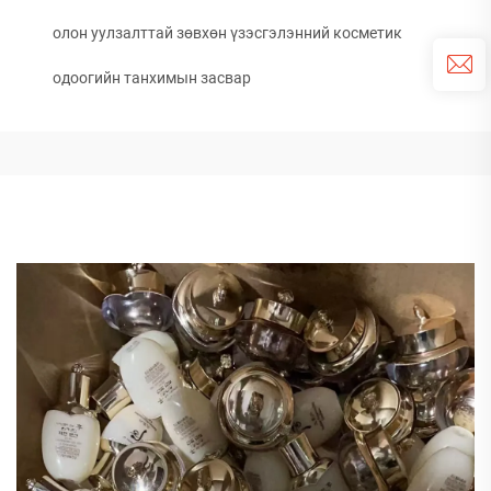
олон уулзалттай зөвхөн үзэсгэлэнний косметик
одоогийн танхимын засвар