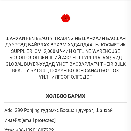
ШАНХАЙ FEN BEAUTY TRADING НЬ ШАНХАЙН БАОШАН
ДҮҮРГЭД БАЙРЛАХ ЭРХЭМ ХУДАЛДААНЫ КОСМЕТИК
SUPPLIER ЮМ. 2,000М²-ИЙН OFFLINE WAREHOUSE
БОЛОН ОЛОН ЖИЛНИЙ АЖЛЫН ТУРШЛАГААР, БИД
GLOBAL BUYER-УУДАД ҮНЭТ ЗАСВАРЛАГЧ THEIR BULK
BEAUTY БҮТЭЭГДЭХҮҮН БОЛОН САНАЛ БОЛГОХ
ҮЙЛЧИЛГЭЭГ ОЛГОДОГ.
ХОЛБОО БАРИХ
Add: 399 Panjing гудамж, Баошан дүүрэг, Шанхай
И-мэйл:
[email protected]
Утас:
+86-13901607222