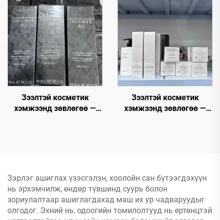
амралтын цусны
үнэтэй үнээр Premium
үйлдвэр нийтлэг
Facial Masks
борлуулагчид хамтран
ажиллах боломж
Зээлтэй косметик
Зээлтэй косметик
хэмжээнд зөвлөгөө —
хэмжээнд зөвлөгөө —
Харын цэвэрлэлийн
Косметикийн дэлгүүр,
мэдээлэл хэмжээнд
Түүнийг хямд болон
эргэлзээгүй хувилбар -
ихэнхээр тохиромжтой
Брендтэй косметик
үнээр авах
Зэрлэг ашиглах үзэсгэлэн, хоолойн сан бүтээгдэхүүн
нь эрхэмчилж, өндөр түвшинд суурь болон
зориулалтаар ашиглагдахад маш их ур чадваруудыг
олгодог. Эхний нь, одоогийн томилолтууд нь ертөнцтэй