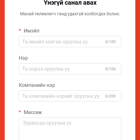
Үнэгүй санал авах
Манай төлөөлөгч танд удахгүй холбогдох болно.
Имэйл
0/100
Нэр
0/100
Компанийн нэр
0/200
Мессеж