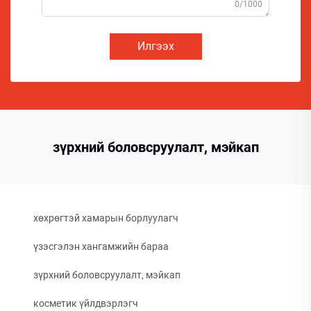
0/1000
Илгээх
зүрхний боловсруулалт, мэйкап
хөхрөгтэй хамарын борлуулагч
үзэсгэлэн хангамжийн бараа
зүрхний боловсруулалт, мэйкап
косметик үйлдвэрлэгч