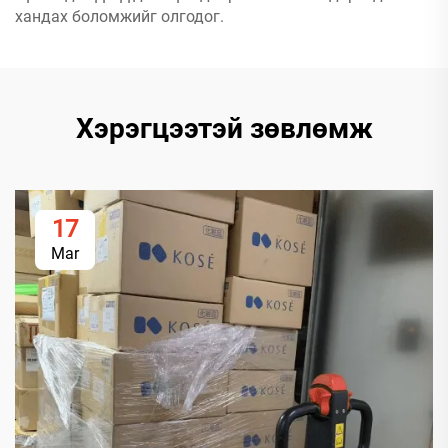
хандах боломжийг олгодог.
Хэрэгцээтэй зөвлөмж
17
Mar