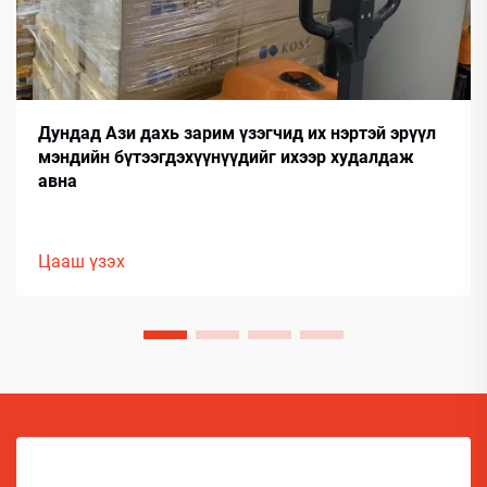
Дундад Ази дахь зарим үзэгчид их нэртэй эрүүл
мэндийн бүтээгдэхүүнүүдийг ихээр худалдаж
авна
Цааш үзэх