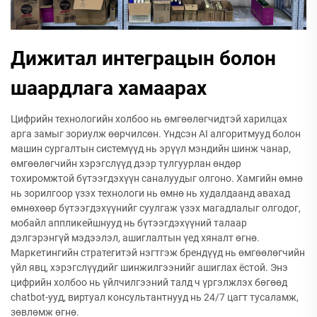
Дижитал интеграцын болон
шаардлага хамаарах
Цифрийн технологийн холбоо нь өмгөөлөгчидтэй харилцах
арга замыг зориулж өөрчилсөн. Үндсэн AI алгоритмууд болон
машин сургалтын системүүд нь эрүүл мэндийн шинж чанар,
өмгөөлөгчийн хэрэгслүүд дээр тулгуурлан өндөр
тохиромжтой бүтээгдэхүүн саналуудыг олгоно. Хамгийн өмнө
нь зорилгоор үзэх технологи нь өмнө нь худалдаанд авахад
өмнөхөөр бүтээгдэхүүнийг суулгаж үзэх магадлалыг олгодог,
мобайл аппликейшнууд нь бүтээгдэхүүний талаар
дэлгэрэнгүй мэдээлэл, ашиглалтын үед хяналт өгнө.
Маркетингийн стратегитэй нэгтгэж брендүүд нь өмгөөлөгчийн
үйл явц, хэрэгслүүдийг шинжилгээнийг ашиглах ёстой. Энэ
цифрийн холбоо нь үйлчилгээний талд ч үргэлжлэх бөгөөд
chatbot-ууд, виртуал консультантнууд нь 24/7 цагт тусаламж,
зөвлөмж өгнө.