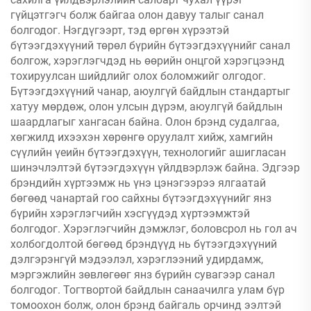
нэмэгдүүлэхээр
гүйцэтгэгч болж байгаа олон давуу талыг санал
хамгаална
болгодог. Нэгдүгээрт, тэд өргөн хүрээтэй
бүтээгдэхүүний төрөл бүрийн бүтээгдэхүүнийг санал
болгож, хэрэглэгчдэд нь өөрийн онцгой хэрэгцээнд
тохируулсан шийдлийг олох боломжийг олгодог.
Бүтээгдэхүүний чанар, аюулгүй байдлын стандартыг
хатуу мөрдөж, олон улсын дүрэм, аюулгүй байдлын
шаардлагыг хангасан байна. Олон брэнд судалгаа,
хөгжилд ихээхэн хөрөнгө оруулалт хийж, хамгийн
сүүлийн үеийн бүтээгдэхүүн, технологийг ашигласан
шинэчлэлтэй бүтээгдэхүүн үйлдвэрлэж байна. Эдгээр
брэндийн хүртээмж нь үнэ цэнэгээрээ ялгаатай
бөгөөд чанартай гоо сайхны бүтээгдэхүүнийг янз
бүрийн хэрэглэгчийн хэсгүүдэд хүртээмжтэй
болгодог. Хэрэглэгчийн дэмжлэг, боловсрол нь гол ач
холбогдолтой бөгөөд брэндүүд нь бүтээгдэхүүний
дэлгэрэнгүй мэдээлэл, хэрэглээний удирдамж,
мэргэжлийн зөвлөгөөг янз бүрийн сувагээр санал
болгодог. Тогтвортой байдлын санаачилга улам бүр
томоохон болж, олон брэнд байгаль орчинд ээлтэй