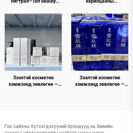
нягтрал—Топ beauty
харилцааны
брендүүдээс cosmetics
бүтээгдэхүүн—Лучшие
нягтрал болгоно уу.
Liquidation Wholesale
Chanel, MAC, Maybelline,
Beauty Products
Kerastase, Le Labo, La
Roche Posay, Lancome,
Dior гэх мэт
бүтээгдэхүүнүүдийг
ихээр худалдан авна уу.
Зээлтэй косметик
Зээлтэй косметик
хэмжээнд зөвлөгөө —
хэмжээнд зөвлөгөө —
Косметикийн дэлгүүр,
Өндөр чанарын
Түүнийг хямд болон
хэмжээнд косметик
ихэнхээр тохиромжтой
сангийн оролцогчид танд
үнээр авах
өндөр бүтээгдэхүүнтэй
бүтээгдэхүүнүүдийг таны
уур амьдралын
Гоо сайхны бүтээгдэхүүний брэндүүд нь биеийн
бизнесийг
сахилга үйлдвэрлэлийн салбарт чухал үүрэг