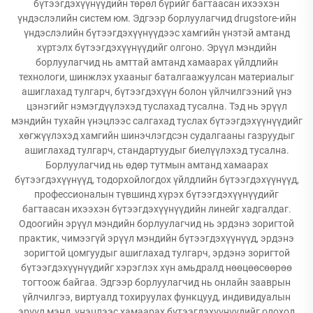
бүтээгдэхүүнүүдийн төрөл бүрийг багтаасан ихээхэн
үндэслэлийн систем юм. Эдгээр борлуулагчид drugstore-ийн
үндэслэлийн бүтээгдэхүүнүүдээс хамгийн үнэтэй амтанд
хүртэлх бүтээгдэхүүнүүдийг олгоно. Эрүүл мэндийн
борлуулагчид нь амттай амтанд хамаарах үйлдлийн
технологи, шинжлэх ухааныг баталгаажуулсан материалыг
ашиглахад тулгарч, бүтээгдэхүүн болон үйлчилгээний үнэ
цэнэгийг нэмэгдүүлэхэд туслахад тусална. Тэд нь эрүүл
мэндийн тухайн үнэцлээс салгахад туслах бүтээгдэхүүнүүдийг
хөгжүүлэхэд хамгийн шинэчлэгдсэн судалгааны газруудыг
ашиглахад тулгарч, стандартуудыг биелүүлэхэд тусална.
Борлуулагчид нь өдөр тутмын амтанд хамаарах
бүтээгдэхүүнүүд, тодорхойлогдох үйлдлийн бүтээгдэхүүнүүд,
профессионалын түвшинд хүрэх бүтээгдэхүүнүүдийг
багтаасан ихээхэн бүтээгдэхүүнүүдийн линейг хадгалдаг.
Одоогийн эрүүл мэндийн борлуулагчид нь эрдэнэ зоригтой
практик, чимээгүй эрүүл мэндийн бүтээгдэхүүнүүд, эрдэнэ
зоригтой цомгуудыг ашиглахад тулгарч, эрдэнэ зоригтой
бүтээгдэхүүнүүдийг хэрэглэх хүн амьдралд нөөцөөсөөрөө
тогтоож байгаа. Эдгээр борлуулагчид нь онлайн зааврын
үйлчилгээ, виртуалд тохируулах функцууд, индивидуалын
эрүүл мэнд, үнэцлээс хамаарах бүтээгдэхүүнүүдийг олоход