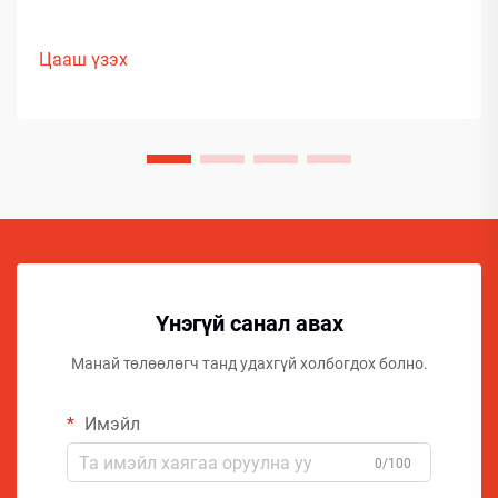
Цааш үзэх
Үнэгүй санал авах
Манай төлөөлөгч танд удахгүй холбогдох болно.
Имэйл
0/100