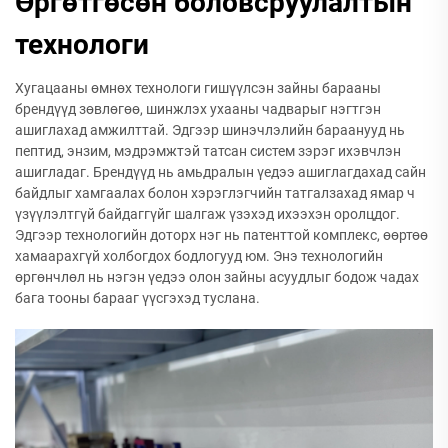
Өргөтгөсөн боловсруулалтын
технологи
Хугацааны өмнөх технологи гишүүлсэн зайны барааны
брендүүд зөвлөгөө, шинжлэх ухааны чадварыг нэгтгэн
ашиглахад амжилттай. Эдгээр шинэчлэлийн бараанууд нь
пептид, энзим, мэдрэмжтэй татсан систем зэрэг ихэвчлэн
ашигладаг. Брендүүд нь амьдралын үедээ ашиглагдахад сайн
байдлыг хамгаалах болон хэрэглэгчийн татгалзахад ямар ч
үзүүлэлтгүй байдаггүйг шалгаж үзэхэд ихээхэн оролцдог.
Эдгээр технологийн доторх нэг нь патенттой комплекс, өөртөө
хамаарахгүй холбогдох бодлогууд юм. Энэ технологийн
өргөнчлөл нь нэгэн үедээ олон зайны асуудлыг бодож чадах
бага тооны барааг үүсгэхэд туслана.