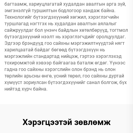
багтаамж, хариуцлагатай худалдан авалтын арга зүй,
эмгэнэлгүй туршилтын бодлогоор хандаж байна.
Технологийг бүтээгдэхүүний хөгжил, хэрэглэгчийн
туршлагад нэгтгэх нь худалдан авалтын аялалыг
сайжруулдаг бол үнэнч байдлын хөтөлбөрүүд, тогтмол
бүтээгдэхүүний нээлт нь хэрэглэгчдийг оролцуулдаг.
Эдгээр брэндүүд гоо сайхны мэргэжилтнүүдтэй нягт
харилцаатай байдаг бөгөөд бүтээгдэхүүн нь
мэргэжлийн стандартад нийцэж, гэртээ хэрэглэхэд
тохиромжтой хэвээр байгаагаа баталж өгдөг. Үүнээс
гадна гоо сайхны хэрэгслийн олон брэнд нь олон
төрлийн арьсны өнгө, үсний төрөл, гоо сайхны дуртай
хүмүүст зориулсан бүтээгдэхүүнийг санал болгож, бүх
нийтэд хүрч байна.
Хэрэгцээтэй зөвлөмж