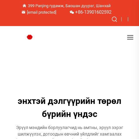
399 Panjing гудамж, Баошан дүүрэг, Шанхай
+86-13901602592
[email protected]
энхтэй дэлгүүрийн төрөл
бүрийн үндэс
Эрүүл мэндийн борлуулагчид нь амтны, эрүүл зэрэг
шилжүүлэх, дотоодын өвчний үйлдлийг хамгаалах