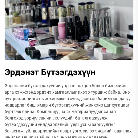
Эрдэнэт Бүтээгдэхүүн
Эрдэнэний бүтээгдэхүүний үндсэн нөхцөл болон бизнесийн
арга хэмжээнд эрдэнэ хамгааллыг ихээр туршиж байна. Энэ
нууцлах зорилго нь зохиомжын хувьд зөвхөн баримтын дагуу
чадварлаг биш, ямар ч бүтээгдэхүүний жинхэнэ цаг хугацааг
бүртгэж байна. Компаниуд нэгж материалуудыг санал
болгоход зориулсан чиглэлүүдийг баталгаажуулж,
бүтээгдэхүүний үйлдвэрлэлийн үед цусны зарцуулгыг
багасгаж, үйлдвэрлэлийн газарт үргэлжлэх энергийг ашиглах
шийдэл авчирч байна. Тэд нь хамгийн их алдаагүй