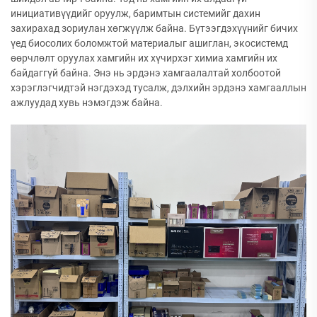
инициативүүдийг оруулж, баримтын системийг дахин
захирахад зориулан хөгжүүлж байна. Бүтээгдэхүүнийг бичих
үед биосолих боломжтой материалыг ашиглан, экосистемд
өөрчлөлт оруулах хамгийн их хүчирхэг химиа хамгийн их
байдаггүй байна. Энэ нь эрдэнэ хамгаалалтай холбоотой
хэрэглэгчидтэй нэгдэхэд тусалж, дэлхийн эрдэнэ хамгааллын
ажлуудад хувь нэмэгдэж байна.