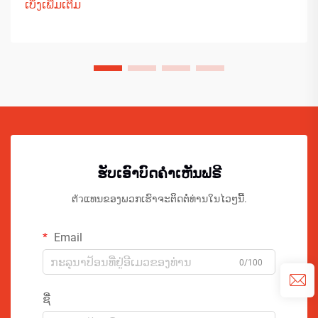
ເບິ່ງເພີ່ມເຕີມ
ຮັບເອົາບົດຄຳເຫັນຟຣີ
ຕัวແທນຂອງພວກເຮົາຈະຕິດຕໍ່ທ່ານໃນໄວໆນີ້.
Email
0/100
ຊື່