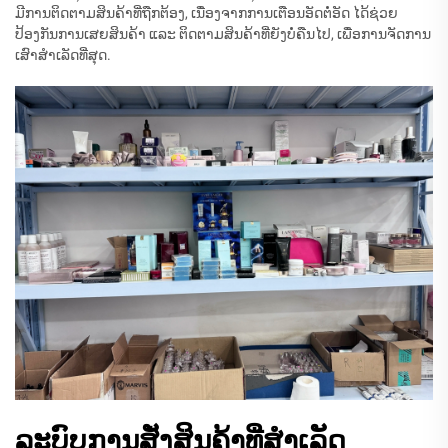
ມີການຕິດຕາມສິນຄ້າທີ່ຖືກຕ້ອງ, ເນື່ອງຈາກການເຕືອນອັດຕໍ່ອັດ ໄດ້ຊ່ວຍ
ປ້ອງກັນການເສຍສິນຄ້າ ແລະ ຕິດຕາມສິນຄ້າທີ່ຍັງບໍ່ຄືນໄປ, ເພື່ອການຈັດການ
ເສົາສຳເລັດທີ່ສຸດ.
ລະບົບການສັ່ງສິນຄ້າທີ່ສຳເລັດ