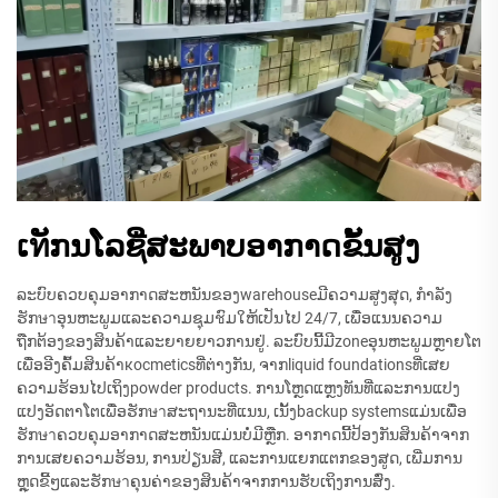
ເทັກນໂລຊີ່ສະພາບອາກາດຂັ້ນສູງ
ລະບົບຄວບຄຸມອາກາດສະຫນັນຂອງwarehouseມີຄວາມສູງສຸດ, ກຳລັງ
ຮັກษาອຸນຫະພູມແລະຄວາມຊຸມชົມໃຫ້ເປັນໄປ 24/7, ເພື່ອແນນຄວາມ
ຖືກຕ້ອງຂອງສິນຄ້າແລະຍາຍຍາວການຢູ່. ລະບົບນີ້ມີzoneອຸນຫະພູມຫຼາຍໂຕ
ເພື່ອອີງຄົ້ມສິນຄ້າкосmeticsທີ່ຕ່າງກັນ, ຈາກliquid foundationsທີ່ເສຍ
ຄວາມຮ້ອນໄປເຖິງpowder products. ການໂຫຼດແຫຼງທັນທີ່ແລະການແປງ
ແປງອັດຕາໂຕເພື່ອຮັກษาສະຖານະທີ່ແນນ, ເນັ້ງbackup systemsແມ່ນເພື່ອ
ຮັກษาຄວບຄຸມອາກາດສະຫນັນແມ່ນບໍ່ມີຫຼືກ. ອາກາດນີ້ປ້ອງກັນສິນຄ້າຈາກ
ການເສຍຄວາມຮ້ອນ, ການປ່ຽນສີ, ແລະການແຍກແຕກຂອງສູດ, ເພີ່ມການ
ຫຼຸດຂີ້ໆແລະຮັກษาຄຸນຄ່າຂອງສິນຄ້າຈາກການຮັບເຖິງການສົ່ງ.