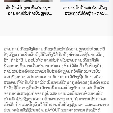
ສິນຄ້າເປັນຫຼາຍທີ່ແຂ່ອາຍຸ—
ຄ່າຂາຍสິນຄ້າເສຍໄປ ເຄື່ອງ
ລາຍການສິນຄ້າເປັນຫຼາຍ
ສະແດງທີ່ມີຄ່າຫຼັງ - ການ
ເຄື່ອງສູບສະມຸດ ສິນຄ້າເປັນ
ຜະລິດເຄື່ອງສະແດງທີ່ດີທີ່ສຸດ -
ຫຼາຍ 50+ ເສັ້ນທີ່ໄດ້ຮັບຄວາມ
Foundation, Mascara,
ນິຍົມໃນຈຳນວນຫຼາຍ
Lipstick
ສາຍການເຄື່ອງສົ່ງທີ່ຂາຍເຄື່ອງເຕັມໜ້າມີຄວາມຫຼາຍປະໂຫຍດທີ່
ສັງເຊິ່ງແມ່ນເປັນຜົນລົງທີ່ດີຕໍ່ຍິ່ງໃຫ້ກັບຍິ້ງຫ້ານແລະຜູ້ຂາຍເຄື່ອງ
ສົ່ງ. ຄຳສັ່ງທີ່ 1, ລະບົບຈັດການສິນຄ້າໃນສາຍການເຄື່ອງສົ່ງທີ່
ພັດທະນາຂຶ້ນມາແລ້ວສາມາດສະແດງຜົນໄດ້ທັນທີ່ ເພື່ອປ້ອງກັນ
ການເສຍສິນຄ້າແລະການເກັບສິນຄ້າຫຼາຍກວ່າທີ່ຄວນຈະເປັນ
ແລະຍັງສາມາດປະມານຄວາມຕ້ອງການໄດ້ຢ່າງຖືກຕ້ອງ. ອຸບັດ
ສະພາບທີ່ຈັດກັບໄດ້ສຳເລັດເປັນການຮັກษาຄຸນຄ່າຂອງສິນຄ້າ ແລະ
ຍັງສັ້ງຊີວິດຂອງສິນຄ້າໄດ້ຍາວຂຶ້ນ ແລະປ້ອງກັນການເສຍສິນຄ້າ
ຈາກການເສຍຄຸນຄ່າຈາກອຸບັດສະພາບ. ລະບົບການຈັດການອັດ
ຕโนມັດສັງເຊິ່ງຫຼຸດຄວາມຜິດພາດຂອງມະນຸດໃນການເລືອກແລະ
ເອົາສິນຄ້າ ແລະສົ່ງຜົນໃຫ້ມີຄວາມຖືກຕ້ອງສູງກວ່າ ແລະເວລາການ
ປະมวลຜົນສັ່ງຊື້ສັ້ນກວ່າ. ລAYOUT ຂອງສາຍການເຄື່ອງສົ່ງທີ່