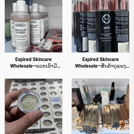
Expired Skincare
Expired Skincare
Wholesale—ພວກເຮົາມີ
Wholesale—ສິນຄ້າດູແພງ
ສິນຄ້າເຄື່ອງເຄົາທີ່ເປັນໜຶ່ງທີ່ມີ
ຂະຫຍາຍທີ່ມີຄວາມມີຜົນໄດ້
ລາຄາຂະຫຍາຍທີ່ດີທີ່ສຸດ
ສູງສຳລັບເນື້ອໝາກທີ່ສົງສະຫຼາ
ສຳລັບທຸກປະເພດຂອງເນື້ອ
ງ
ໝາກ