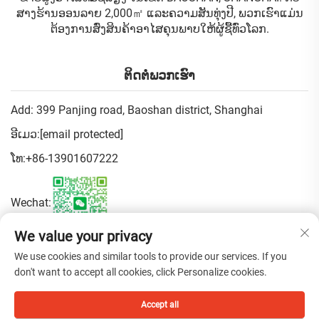
ສາງຮ້ານອອນລາຍ 2,000㎡ ແລະຄວາມສັນທຸ່ງປີ, ພວກເຮົາແມ່ນ
ຕ້ອງການສົ່ງສິນຄ້າອາໄສຄຸນພາບໃຫ້ຜູ້ຊື້ທົ່ວໂລກ.
ຕິດຕໍ່ພວກເຮົາ
Add: 399 Panjing road, Baoshan district, Shanghai
ອີເມວ:
[email protected]
ໂທ:
+86-13901607222
Wechat:
We value your privacy
ນະໂຍບາຍຄວາມເປັນສ່ວນຕົວ
We use cookies and similar tools to provide our services. If you
don't want to accept all cookies, click Personalize cookies.
Copyright © 2025 China Shanghai Fen Beauty Trading Co., Ltd. All
Accept all
rights reserved.