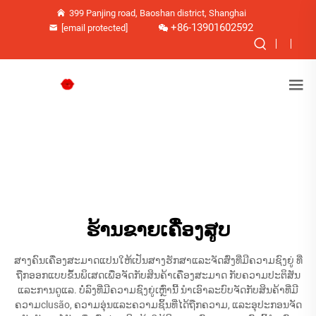
399 Panjing road, Baoshan district, Shanghai
+86-13901602592
[email protected]
ຮ້ານຂາຍເຄື່ອງສູບ
ສາງຄົນເຄື່ອງສະມາດແປນໃຫ້ເປັນສາງຮັກສາແລະຈັດສົ່ງທີ່ມີຄວາມຊົງຍູ່ ທີ່
ຖືກອອກແບບຂຶ້ນພິເສດເພື່ອຈັດກັບສິນຄ້າເຄື່ອງສະມາດ ກັບຄວາມປະຕິສັນ
ແລະການດູແລ. ບໍ່ລົງທີ່ມີຄວາມຊົງຍູ່ເຫຼົ່ານີ້ ນຳເອົາລະບົບຈັດກັບສິນຄ້າທີ່ມີ
ຄວາມclusão, ຄວາມອຸ່ນແລະຄວາມຊິ້ນທີ່ໄດ້ຖືກຄວາມ, ແລະອຸປະກອນຈັດ