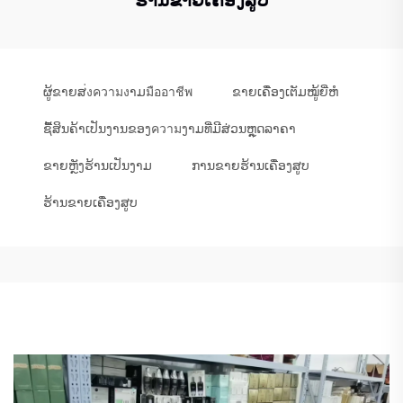
ຮ້ານຂາຍເຄື່ອງສູບ
ຜູ້ຂາຍສ่งความงາມมืออาชีพ
ຂາຍເຄື່ອງເຕັມໝູ້ຍີ່ຫໍ
ຊື້ສິນຄ້າເປັນງານຂອງความງາມທີ່ມີສ່ວນຫຼຸດລາຄາ
ຂາຍຫຼັງຮ້ານເປັນງາມ
ການຂາຍຮ້ານເຄື່ອງສູບ
ຮ້ານຂາຍເຄື່ອງສູບ