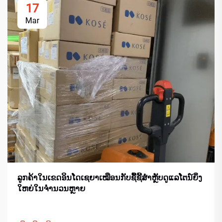
17
Mar
ລູກຄ້າໃນເຂດອິນໂດເຊຍາເໝືອນກັບຊື້ຊີ້ສຳຫຼັບດູແລໂຕນ໌ຍິ່ງ
ໃຫຍ່ໃນຈຳນວນຫຼາຍ