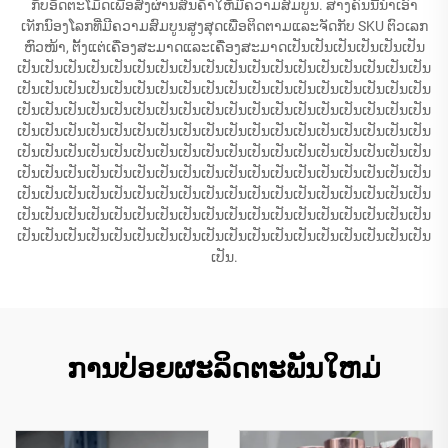
ກັບອັດຕະໂມັດເພື່ອສົ່ງຜ່ານສິນຄ້າໃຫ້ມີຄວາມສົມບູນ. ສາງຄົນນີ້ນຳເອົາ
ເทັກນົອງໂລກທີ່ມີຄວາມສົມບູນສູງສຸດເພື່ອຕິດຕາມແລະຈັດກັບ SKU ຕົວເລກ
ຫົວໜ້າ, ຕັ້ງແຕ່ເຄື່ອງສະມາດແລະເຄື່ອງສະມາດເປັນເປັນເປັນເປັນເປັນເປັນ
ເປັນເປັນເປັນເປັນເປັນເປັນເປັນເປັນເປັນເປັນເປັນເປັນເປັນເປັນເປັນເປັນເປັນເປັນ
ເປັນເປັນເປັນເປັນເປັນເປັນເປັນເປັນເປັນເປັນເປັນເປັນເປັນເປັນເປັນເປັນເປັນເປັນ
ເປັນເປັນເປັນເປັນເປັນເປັນເປັນເປັນເປັນເປັນເປັນເປັນເປັນເປັນເປັນເປັນເປັນເປັນ
ເປັນເປັນເປັນເປັນເປັນເປັນເປັນເປັນເປັນເປັນເປັນເປັນເປັນເປັນເປັນເປັນເປັນເປັນ
ເປັນເປັນເປັນເປັນເປັນເປັນເປັນເປັນເປັນເປັນເປັນເປັນເປັນເປັນເປັນເປັນເປັນເປັນ
ເປັນເປັນເປັນເປັນເປັນເປັນເປັນເປັນເປັນເປັນເປັນເປັນເປັນເປັນເປັນເປັນເປັນເປັນ
ເປັນເປັນເປັນເປັນເປັນເປັນເປັນເປັນເປັນເປັນເປັນເປັນເປັນເປັນເປັນເປັນເປັນເປັນ
ເປັນເປັນເປັນເປັນເປັນເປັນເປັນເປັນເປັນເປັນເປັນເປັນເປັນເປັນເປັນເປັນເປັນເປັນ
ເປັນເປັນເປັນເປັນເປັນເປັນເປັນເປັນເປັນເປັນເປັນເປັນເປັນເປັນເປັນເປັນເປັນເປັນ
ເປັນ.
ການປ່ອຍຜະລິດຕະພັນໃຫມ່