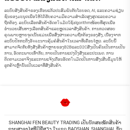
ລະບົບສັ່ງສິນຄ້າຂອງເຮືອນແກ້ວປະສົມພັນກັບໂຣບອດ, AI, ແລະຄວາມຊ່ຽນ
ຊົນຂອງມະນຸດເພື່ອໃຫ້ໄດ້ຮັບຄວາມມີຄວາມສຳເລັດສູງສຸດແລະຄວາມ
ຖືກຕ້ອງ. ລະບົບເລືອກສິນຄ້າອັດຕโนມັດໃຊ້algorithmໜ້ອຍທີ່ສຸດເພື່ອ
ອຳນວຍເສັ້ນທາງເລືອກສິນຄ້າແລະຫຼຸດເວລາສັ່ງສິນຄ້າ. ການກວດສອບ
ຄຸณພາບຫຼາຍຈຸດເນັ້ນແມ່ນເພື່ອສົ່ງຜ່ານຄວາມຖືກຕ້ອງຂອງສັ່ງ, ເນື່ອງຈາກ
ລະບົບປັກກະຕິ່ງອັจฉະນານຄຸ້ມຄໍສິນຄ້າໃນເວລາທີ່ເຄື່ອນໄຫຼວ. ລະບົບນີ້
ສາມາດຈັດກັບທັງສັ່ງສິນຄ້າຫຼາຍຂອງB2BແລະD2Cສັ່ງເປັນຄົນເປັນການເປັນ
ການ, ອັດຕະພາບເທົ່າກັບ, ກາຍເປັນການແປງປັງສັ່ງແລະປະເພດ. ການ
ຕິດຕາມເວລາຈິງແລະການແຈ້ງເຕືອນອັດຕโนມັດເປັນການສົ່ງເສີນຂໍ້ມູນໃຫ້
ລູກຄ້າເຫຼົ່ານັ້ນເປັນເວລາທີ່ສັ່ງສິນຄ້າ.
SHANGHAI FEN BEAUTY TRADING ເປັນນັກສະໝັກສິນຄ້າ
ຂາຍສູງອາໄສທີ່ມີຊື່ສຽງ ໃນເຂດ BAOSHAN, SHANGHAI. ກັບ