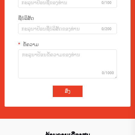
0/100
ຊື່ບໍລິສັດ
0/200
ຂໍ້ຄວາມ
0/1000
ສົ່ງ