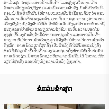
ສຳເລັດສຸດ ຕຳຫຼວດການຍ້າຍສິນຄ້າ ແລະສູງສຸດໃນການເກັບ
ຮັກສາ ເພື່ອຫຼຸດຄ່າ用ງານ ແລະເພີ່ມຄວາມຜົນລົງ. ອັນຕິເກັບກັບ ອີ-
ຄອມເມີ ສັງເຊິ່ງສົ່ງຜົນໃຫ້ການປະມວນຜົນສັ່ງຊື້ແລະສັ້ນກວ່າ ແລະ
ເພີ່ມຄວາມສັດເຈັບຂອງລູກຄ້າ. ການຈັດການຄຸນຄ່າຂອງສາຍການ
ເຄື່ອງສົ່ງສັງເຊິ່ງສົ່ງຜົນໃຫ້ສິນຄ້າທີ່ສັດເຈັບເຖິງລູກຄ້າ ແລະຮັກษาຊື່
ສະກຸນຂອງຍິ້ງຫ້ານ ແລະຫຼຸດການສັ່ງຄືນ. ລະບົບຄວາມປອດໄພ
ສູງສຸດ ທີ່ປ້ອງກັນສິນຄ້າມີຄ່າຈາກການລູກຄ້າ ແລະການເປັນເຈົ້າ
ຂອງ. ລະບົບຕິດຕາມສິນຄ້າສູງສຸດ ທີ່ສົ່ງຜົນໃຫ້ການຕິດຕາມສິນຄ້າ
ທັງໝົດ. ການເຮັດວຽກທີ່ສູກສົ່ງ ເປັນຜົນລົງທີ່ດີຕໍ່ສີ່ພື້ນແລະຍັງສົ່ງ
ຜົນໃຫ້ກັບລູກຄ້າທີ່ເປັນເຈົ້າຂອງ ແລະຊ່ວຍຍິ້ງຫ້ານໃຫ້ເປັນປະກັນ
ການເຮັດວຽກ. ມີການເຮັດວຽກທີ່ສາມາດເພີ່ມຂຶ້ນໄດ້ ໃນການເຮັດ
ວຽກທີ່ສູກສົ່ງ ແລະບໍ່ສັງເຊິ່ງຄວາມຜົນລົງ ຫຼືຄຸນຄ່າ.
ຂໍແລ່ນຂໍໍ່າສຸດ