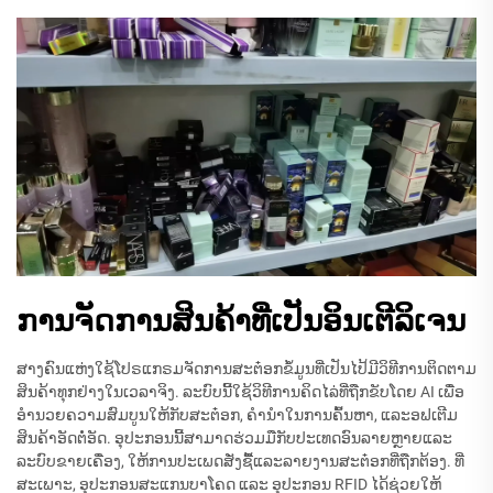
ການຈັດການສິນຄ້າທີ່ເປັນອິນເຕີລິເຈນ
ສາງຄົນແຫ່ງໃຊ້ໂປຣແກຣມຈັດການສະຕ໋ອກຂໍ້ມູນທີ່ເປັນໄປ້ມີວິທີການຕິດຕາມ
ສິນຄ້າທຸກຢ່າງໃນເວລາຈິງ. ລະບົບນີ້ໃຊ້ວິທີການຄິດໄລ່ທີ່ຖືກຂັບໂດຍ AI ເພື່ອ
ອຳນວຍຄວາມສົມບູນໃຫ້ກັບສະຕ໋ອກ, ຄໍານຳໃນການຄົ້ນຫາ, ແລະອຟເຕີມ
ສິນຄ້າອັດຕໍ່ອັດ. ອຸປະກອນນີ້ສາມາດຮ່ວມມືກັບປະເທດອົນລາຍຫຼາຍແລະ
ລະບົບຂາຍເຄື່ອງ, ໃຫ້ການປະເພດສັ່ງຊື້ແລະລາຍງານສະຕ໋ອກທີ່ຖືກຕ້ອງ. ທີ່
ສະເພາະ, ອຸປະກອນສະແກນບາໂຄດ ແລະ ອຸປະກອນ RFID ໄດ້ຊ່ວຍໃຫ້