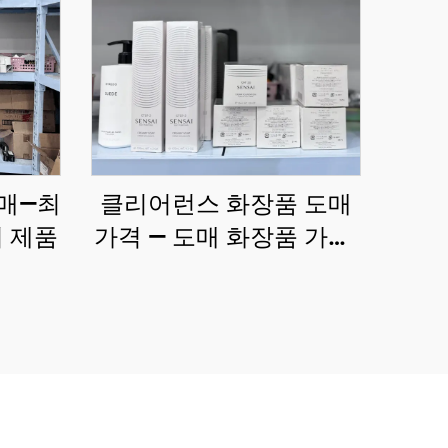
매—최
클리어런스 화장품 도매
티 제품
가격 — 도매 화장품 가게,
직접 공급 및 저렴한 가격