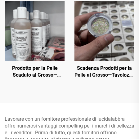
Grossista per Acquirenti
vasta selezione di prodotti
Globali
di trucco e cosmetici per
tutti gli usi e scopi a bassi
prezzi scontati.
Prodotto per la Pelle
Scadenza Prodotti per la
Scaduto al Grosso—
Pelle al Grosso—Tavolozze
Offriamo una varietà di
Cosmetiche di Lusso al
prodotti cosmetici originali
Grosso, 50+ Tinte Trendy
al prezzo al dettaglio che
in Bulk
sono i migliori per tutti i
tipi di pelle
Lavorare con un fornitore professionale di lucidalabbra
offre numerosi vantaggi compelling per i marchi di bellezza
e i rivenditori. Prima di tutto, questi fornitori offrono