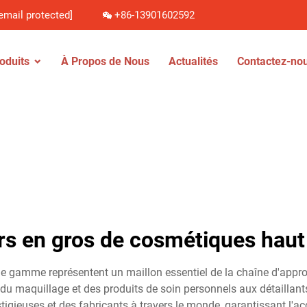
email protected]
+86-13901602592
oduits
À Propos de Nous
Actualités
Contactez-no
rs en gros de cosmétiques ha
 gamme représentent un maillon essentiel de la chaîne d'approv
du maquillage et des produits de soin personnels aux détaillants
gieuses et des fabricants à travers le monde, garantissant l'acc