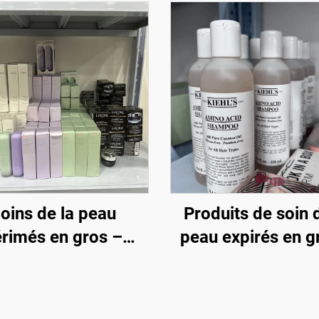
oins de la peau
Produits de soin 
rimés en gros –
peau expirés en 
ues premium à des
Nous proposons
ix réduits pour le
variété de produ
erce électronique
cosmétiques orig