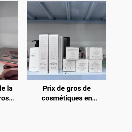
de la
Prix de gros de
gros—
cosmétiques en
 une
liquidation — Magasin de
its
cosmétiques en gros,
inaux
Direct et à bas prix