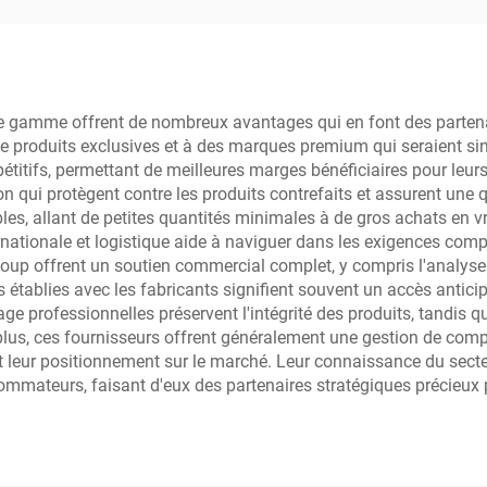
t les détaillants
au prix de gros 
conviennent à tou
types de pea
e gamme offrent de nombreux avantages qui en font des partenai
 produits exclusives et à des marques premium qui seraient sinon
étitifs, permettant de meilleures marges bénéficiaires pour leurs 
on qui protègent contre les produits contrefaits et assurent une 
s, allant de petites quantités minimales à de gros achats en vr
nternationale et logistique aide à naviguer dans les exigences c
coup offrent un soutien commercial complet, y compris l'analyse
s établies avec les fabricants signifient souvent un accès anti
age professionnelles préservent l'intégrité des produits, tandis
lus, ces fournisseurs offrent généralement une gestion de compt
et leur positionnement sur le marché. Leur connaissance du secteu
ommateurs, faisant d'eux des partenaires stratégiques précieux 