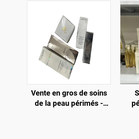
Vente en gros de soins
S
de la peau périmés -
pé
Soins de la peau de luxe
Marq
à prix réduits pour le e-
pr
commerce et les spas
comm