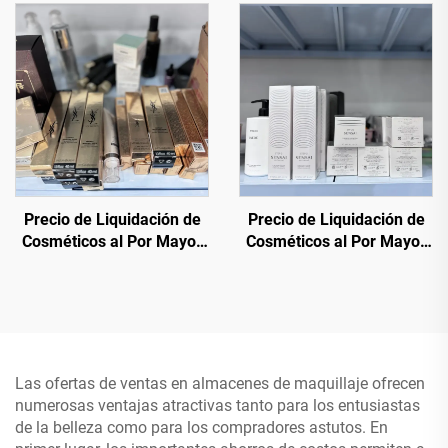
mayor efectivo para una
de confianza
piel sana y radiante
Precio de Liquidación de
Precio de Liquidación de
Cosméticos al Por Mayor
Cosméticos al Por Mayor
— Mejor Fabricante de
— Tienda de Cosméticos al
Cosméticos - Base,
Por Mayor, Directo y a Bajo
Mascarilla, Labial
Precio
Las ofertas de ventas en almacenes de maquillaje ofrecen
numerosas ventajas atractivas tanto para los entusiastas
de la belleza como para los compradores astutos. En