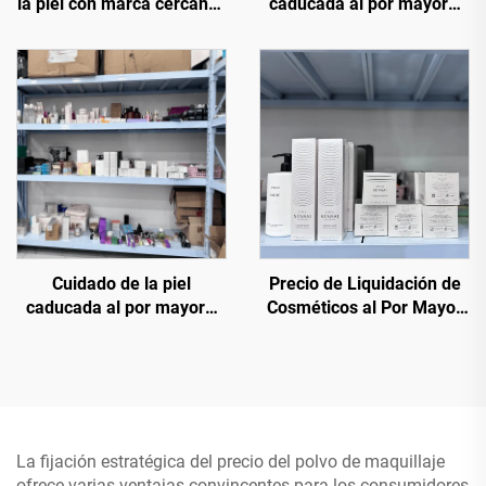
la piel con marca cercanos
caducada al por mayor—
a su fecha de vencimiento
Cuidado de la piel por
al por mayor
mayor efectivo para una
piel sana y radiante
Cuidado de la piel
Precio de Liquidación de
caducada al por mayor—
Cosméticos al Por Mayor
Mejores productos de
— Tienda de Cosméticos al
belleza en liquidación al
Por Mayor, Directo y a Bajo
por mayor
Precio
La fijación estratégica del precio del polvo de maquillaje
ofrece varias ventajas convincentes para los consumidores