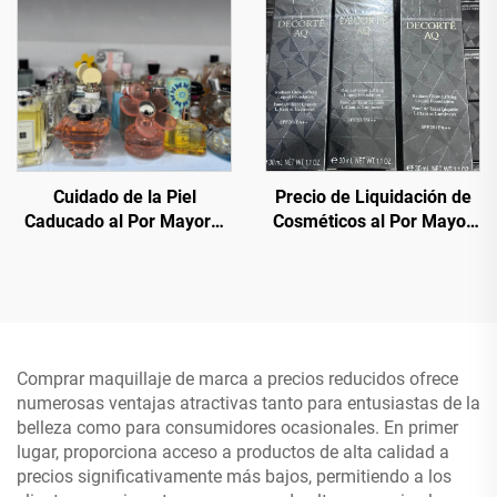
cosméticos de belleza
para todos los usos y
propósitos a precios bajos
y con descuento.
Cuidado de la Piel
Precio de Liquidación de
Caducado al Por Mayor—
Cosméticos al Por Mayor
Sobrestock de Cosméticos
— Maquillaje Facial al Por
de Marcas Globales - 70%
Mayor Excedente de Stock
de Descuento sobre el
- Maquillaje de Marca
Precio de Venta al Público
para Revendedores
Comprar maquillaje de marca a precios reducidos ofrece
numerosas ventajas atractivas tanto para entusiastas de la
belleza como para consumidores ocasionales. En primer
lugar, proporciona acceso a productos de alta calidad a
precios significativamente más bajos, permitiendo a los