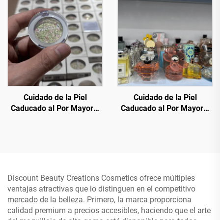
Precios Irresistibles
productos de maquillaje y
cosméticos de belleza
para todos los usos y
propósitos a precios bajos
y con descuento.
Cuidado de la Piel
Cuidado de la Piel
Caducado al Por Mayor—
Caducado al Por Mayor—
Paletas de Cosméticos de
Sobrestock de Cosméticos
Lujo al Por Mayor, 50+
de Marcas Globales - 70%
Tonos Tendencia en Lote
de Descuento sobre el
Precio de Venta al Público
para Revendedores
Discount Beauty Creations Cosmetics ofrece múltiples
ventajas atractivas que lo distinguen en el competitivo
mercado de la belleza. Primero, la marca proporciona
calidad premium a precios accesibles, haciendo que el arte