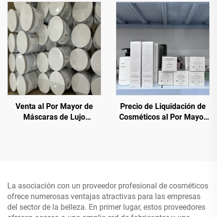
Lujo a Precios Con
Precios Con Descuento
Descuento para Comercio
para Comercio Electrónico
Electrónico y Spas
y Minoristas
Venta al Por Mayor de
Precio de Liquidación de
Máscaras de Lujo
Cosméticos al Por Mayor
Caducadas – Máscaras
— Tienda de Cosméticos al
Faciales Premium a
Por Mayor, Directo y a Bajo
Precios Irresistibles
Precio
La asociación con un proveedor profesional de cosméticos
ofrece numerosas ventajas atractivas para las empresas
del sector de la belleza. En primer lugar, estos proveedores