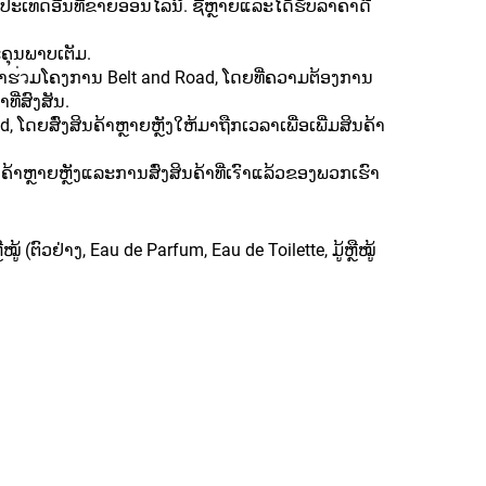
ຼືປະເທດອື່ນທີ່ຂາຍອອນໄລນ໌. ຊື້ຫຼາຍແລະໄດ້ຮັບລາຄາດີ
ລະຄຸນພາບເຕັມ.
ົ້າຮ่วມໂຄງການ Belt and Road, ໂດຍທີ່ຄວາມຕ້ອງການ
ທີ່ສົງສັນ.
 ໂດຍສົ່ງສິນຄ້າຫຼາຍຫຼັງໃຫ້ມາຖືກເວລາເພື່ອເພີ່ມສິນຄ້າ
້າຫຼາຍຫຼັງແລະການສົ່ງສິນຄ້າທີ່ເรົາແລ້ວຂອງພວກເຮົາ
(ຕົວຢ່າງ, Eau de Parfum, Eau de Toilette, ມູ້ຫຼືໝູ້