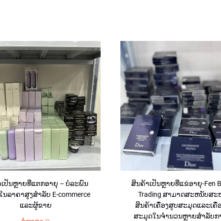
າເປັນຫຼາຍທີ່ແຕກອາຍຸ – ບໍລະພົນ
ສິນຄ້າເປັນຫຼາຍທີ່ແຂ່ອາຍຸ-Fen 
້ນໃນລາຄາສູງສຳລັບ E-commerce
Trading ສາມາດສະຫນັບສະຫ
ແລະຜູ້ຂາຍ
ສິນຄ້າເຄື່ອງສູບສະມຸດແລະເຄື່
ສະມຸດໃນຈຳນວນຫຼາຍສໍາລັບກ