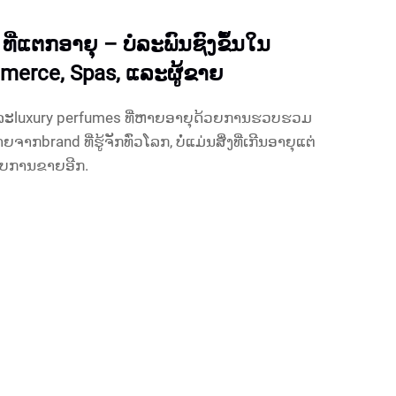
ີ່ແຕກອາຍຸ – ບໍລະພົນຊົງຂຶ້ນໃນ
merce, Spas, ແລະຜູ້ຂາຍ
ມແລະluxury perfumes ທີ່ຫາຍອາຍຸດ້ວຍການຮວບຮວມ
າກbrand ທີ່ຮູ້ຈັກທົ່ວໂລກ, ບໍ່ແມ່ນສິ່ງທີ່ເກີນອາຍຸແຕ່
ັບການຂາຍອີກ.