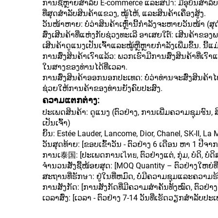
ການຊື້ຫຼາຍສຳລັບ E-commerce ແລະສปา: ມີອຸບັນສຳລັບກາ
ທີ່ສຸດສຳລັບສິນຄ້າແຂວງ, ໝູ້ໄຫ້, ແລະສິນຄ້າເຄື່ອງສູ້ງ.
ວັນໜ້າຫາຍ: ບໍ່ວ່າສິນຄ້າເຫຼົ່ານີ້ກຳລັງຈະຫາຍວັນໜ້າ (ສຸ
ສົ່ງເສີນຄ້າທີ່ແຫ່ງກັບຊ່ວງທະເລີ ອາເສຍໃຕ໌: ເສີນຄ້າ
ເສີນຄ້າດູແນງເປັນເຈົ້າແລະໝູ້ຫຼືຫຼາຍກຳລັງເພີ່ມຂຶ້ນ. ນີ້ແ
ການສົ່ງສິນຄ້າເรົາແລ້ວ: ພວກເຮົາມີການສົ່ງສິນຄ້າທີ່ເ
ໃນສາງຂອງທ່ານໄດ້ທີ່ເວລາ.
ການສົ່ງສິນຄ້າອອກນອກປະເທດ: ບໍ່ວ່າທ່ານຈະສົ່ງສິນຄ້າ
ຊ່ວຍໃຫ້ການຄ້າຂອງທ່ານຍັງຄົບປະສົງ.
ຄວາມແຕກຕ່າງ:
ປະເພດສິນຄ້າ: ດູແນງ (ຕົວຢ່າງ, ການເພີ່ມຄວາມຊຸມชົນ, ສີຣູ
ເປັນເຈົ້າ)
ຍິ້ນ: Estée Lauder, Lancome, Dior, Chanel, SK-II, La
ວັນສຸດທ້າຍ: [ຂອບເຂົ້າວັນ - ຕົວຢ່າງ 6 ເດືອນ ຫາ 1 ປີຈາກວ
ການເ泰国: [ປະເພດການເไทย, ຕົວຢ່າງແຕ່, ກຸ່ມ, ບໍດິ, ບໍດິສະ
ຈຳນວນສັ່ງຊື້ໜ້ອຍສຸດ: [MOQ Quantity – ຕົວຢ່າງໃຫຍ່ທີ່
ສະຖານທີ່ຮັກษา: ຢູ່ໃນທີ່ຫມົດ, ບໍ່ມີຄວາມຊຸມແລະຄວາມຮ້
ການສັງກັດ: [ການສັງກັດທີ່ມີຄວາມສຳຄັນທັງໝົດ, ຕົວຢ່າງ G
ເວລາສົ່ງ: [ເວລາ - ຕົວຢ່າງ 7-14 ວັນທີ່ເຮັດວຽກສຳລັບ