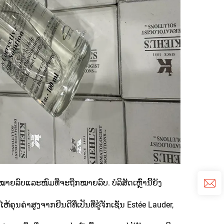
າຍລົບແລະໜົມທີ່ຈະຖືກໝາຍລົບ. ບໍລິສັດເຫຼົ່ານີ້ຍັງ
ຸນຄ່າສູງຈາກຍີນດີທີ່ເປັນທີ່ຮູ້จັກເຊັ່ນ Estée Lauder,