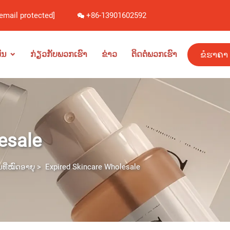
[email protected]
+86-13901602592
ຂໍຮາຄາ
ັນ
ກ່ຽວກັບພວກເຮົາ
ຂ່າວ
ຕິດຕໍ່ພວກເຮົາ
esale
ັນທີ່ໝົດອາຍຸ
>
Expired Skincare Wholesale