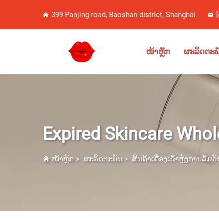
399 Panjing road, Baoshan district, Shanghai
ໜ້າຫຼັກ
ຜະລິດຕະພ
Expired Skincare Whol
ໜ້າຫຼັກ
>
ຜະລິດຕະພັນ
>
ສິນຄ້າເຄື່ອງເຂົ້າຫຼັງການລົ້ມວ