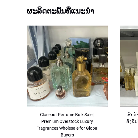
ຜະລິດຕະພັນທີ່ແນະນຳ
ງທີ່
Closeout Perfume Bulk Sale |
ສິນຄ້
່ອງ
Premium Overstock Luxury
ຊົງຂຶ
້
Fragrances Wholesale for Global
Buyers