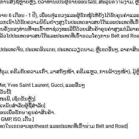
ນສັ່ງຊື້ຫຼາຍຫຼັງ, ບໍ່ວ່າທ່ານເປັນຜູ້ຂາຍອອນໄລນ໌, ສະລຸນความງາມ, ຫ
ດ່າຍ 6 ເດືອນ - 1 ປີ), ເພື່ອນໞູ້ແຂວງແລະຜູ້ຮັກໝູ້ໄຫ້ຍັງໄດ້ຮັບຄຸນຄ່າແ
ຂອງພວກເຮົາໄດ້ຮັບຄວາມນິຍົມຢ່າງສູງໃນປະເທດອາເສຍໃຕ໌ແລະປະເທດທີ່ເຂ
ມ່ນຄັ້ງຂອງທ່ານທີ່ຈະເຂົ້າຫາຊ່ວງທະເລີນີ້ດ້ວຍເສີນຄ້າຄຸນຄ່າສູງແຕ່ມີລາຄາ
รົາແລ້ວໄປປະເທດອາເສຍໃຕ໌ແລະປະເທດທີ່ເຂົ້າຮວມໂຄງການ Belt and Road,
ໄປປະເທດຈີນ, ປະເທດອິນເດຍ, ປະເທດເວຽດນາມ, ຫຼືເຂດອື່ນໆ, ລາຄາສິນຄ
ມ, ຄຣີມກັບຄວາມເກົ່າ, ມາສກ໌ໆໜ້າ, ຄຣີມແຫຼວ, ການລ້າງໆໜ້າ), ມູ້ຫຼືໝູ້ 
 Mer, Yves Saint Laurent, Gucci, ແລະອື່ນໆ
ັນນີ້]
ເພີ, ເຊັດຂັນຫຼັງ]
ເหมັບສຳລັບຜູ້ຊື້ສຳລັບ]
ອນເພື່ອຮັກษาຄຸນຄ່າສິນຄ້າ.
MP, ISO, ເດີ້ນ.]
ປະເທດໃນເຂດອາເຊຍtheast ແລະປະເທດທີ່ເຂົ້າຮ่วມ Belt and Road]