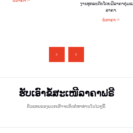
ຂໍຮາຄາ
ງານທຸກລະດັບໂດຍມີລາຄາຕຸ່ມແ
ລາຄາ.
ຂໍຮາຄາ
ຮັບເອົາຂໍ້ສະເໜີລາຄາຟຣີ
ຕົວແທນຂອງພວກເຮົາຈະຕິດຕໍ່ຫາທ່ານໃນໄວໆນີ້.