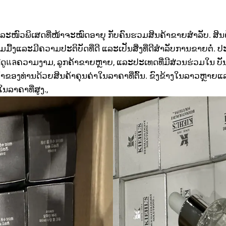
ະໜົວພິເສດທີ່ໜ້າຈະໝົດອາຍຸ ກັບຄົນຮວມສິນຄ້າຂາຍສຳລັບ. ສິນຄ້າເ
ມມື້ງແລະມີຄວາມປະຕິບັດທີ່ດີ ແລະເປັນສິ່ງທີ່ດີສຳລັບການຂາຍຕໍ່. ປະ
ູแลຄວາມງາມ, ລູກຄ້າຂາຍຫຼາຍ, ແລະປະເທດທີ່ມີສ່ວນຮ່ວມໃນ ບັນຫາແ
ງທ່ານດ້ວຍສິນຄ້າຄຸນຄ່າໃນລາຄາທີ່ຕົ້ນ. ຂົງຂ້າງໃນລາວຫຼາຍແລ
ລາຄາທີ່ສູງ.,