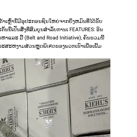
ຫຼົ່ານີ້ມີອຸປະກອນຊົນໃຫຍ່ຈາກຍິ່ງຫມົນທີ່ໄດ້ຮັບ
ກັນນີ້ເປັນສິ່ງທີ່ສົມບູນສຳລັບການເ FEATURES: ອິນ
ລະ ມື້ (Belt and Road Initiative), ຄົນຮວມນີ້
ະສະຫງາມສ່ວນຫຼຸດພິเศດຂອງພວກເຮົາເພື່ອເພີ້ມ