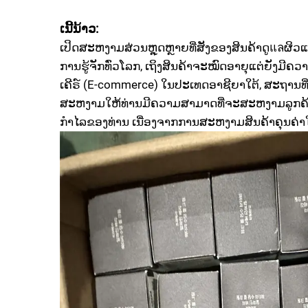
ເນີ້ນ້າວ:
ເປິດສະຫງາມສ່ວນຫຼຸດຫຼາຍທີ່ສັງຂອງສິນຄ້າດູแลຜິວແລ
ການຮູ້ຈັກທົ່ວໂລກ, ເຖິງສິນຄ້າຈະໝົດອາຍຸແຕ່ຍັງມີຄວາ
ເຄີຣ໌ (E-commerce) ໃນປະເທດອາຊີຍາໃຕ້, ສະຖານທີ່ດ
ສະຫງາມໃຫ້ທ່ານມີຄວາມສາມາດທີ່ຈະສະຫງາມລູກຄ້າຂອ
ກຳໄລຂອງທ່ານ ເນື່ອງຈາກການສະຫງາມສິນຄ້າຄຸນຄ່າໃນ