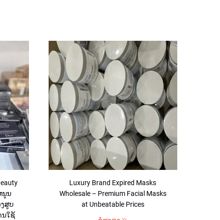
Beauty
Luxury Brand Expired Masks
Exp
ນູນ
Wholesale – Premium Facial Masks
ດູແ
ອງສູບ
at Unbeatable Prices
ານໃຊ້