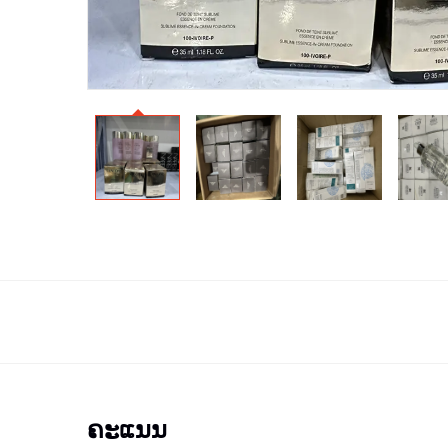
ຄະແນນ