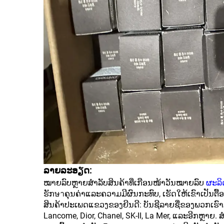
ລາຍລະອຽດ:
ໝາຍລົບຫຼາຍສຳລັບສິນຄ້າທີ່ເກືອນໜ້າວັນໝາຍລົບ
ຜະລິ
ຮັກษาຄຸນຄ່າແລະຄວາມມີຜົນກະທົບ, ເຮັດໃຫ້ເຂົາເປັນຕື້ອງເ
ສິນຄ້າປະເພດແຂວງຂອງຍີນດີ: ບັນຊີລາຍຊື່ຂອງພວກເຮົາມີສິນຄ
Lancome, Dior, Chanel, SK-II, La Mer, ແລະອີກຫຼາຍ. ສຳ