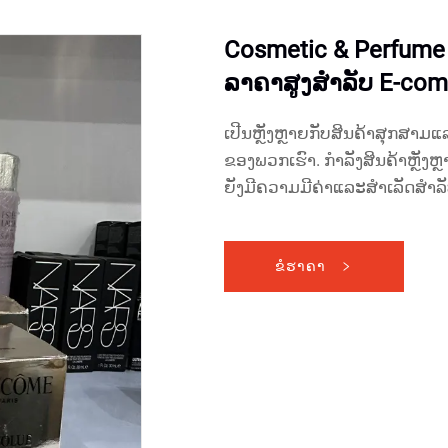
Cosmetic & Perfume ທ
ລາຄາສູງສຳລັບ E-com
ເປີນຫຼັງຫຼາຍກັບສິນຄ້າສຸກສາ
ຂອງພວກເຮົາ. ກຳລັງສິນຄ້າຫຼັງຫຼາຍຈ
ຍັງມີຄວາມມີຄ່າແລະສຳເລັດສຳລ
ຂໍຮາຄາ