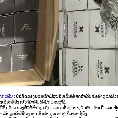
ດຕະພັນ
: ບໍລິສັດຂອງພວກເຮົາມີສູນລົບເປັນພິเศດສຳລັບສິນຄ້າດູແລຜິວໝ
ລືອກທີ່ອີງໄປໄດ້ສຳລັບບໍລິສັດແລະຜູ້ຊື້.
້າແຂວງທີ່ໃຫ້ຜິວໆໍ, ເຊັ່ມ, ແຄຣມຕ້ອງອາຍ, ໂມສັກ, ຕົນເນີ, ແລະໝູ້ໄຫ້ຄ
ເລັບລູກຄ້າທີ່ຕ້ອງການສິນຄ້າຄຸณຄ່າສູງທີ່ລາຄາສູ້ລົງ.