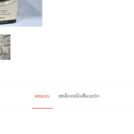
ຄະແນນ
ຜະລິດຕະພັນທີ່ແນະນຳ